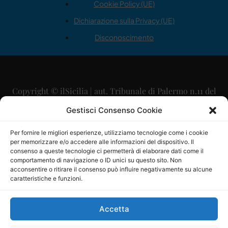
Cookie Policy (UE)
Dichiarazione sulla Privacy (UE)
Disconoscimento
Copyright © ilSicilia | aut. Tribunale di Palermo n.11 del
29/09/2015
Gestisci Consenso Cookie
Editore: Mercurio Comunicazione Soc. Coop. A.R.L.
Per fornire le migliori esperienze, utilizziamo tecnologie come i cookie
per memorizzare e/o accedere alle informazioni del dispositivo. Il
Direttore Editoriale: Maurizio Scaglione
consenso a queste tecnologie ci permetterà di elaborare dati come il
comportamento di navigazione o ID unici su questo sito. Non
Direttore Responsabile: Maria Calabrese
acconsentire o ritirare il consenso può influire negativamente su alcune
caratteristiche e funzioni.
p.zza Sant’Oliva, 9 – 90141 – Palermo – 091335557
P.IVA: 06334930820
Accetta
Mercurio Comunicazione Società Cooperativa a r.l. è