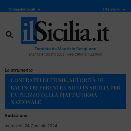
Cronache locali
Il Network
Fondato da Maurizio Scaglione
SABATO 8 AGOSTO 2026 - AGGIORNATO ALLE 19:07
Lo strumento
CONTRATTI DI FIUME, AUTORITÀ DI
BACINO REFERENTE UNICO IN SICILIA PER
L’UTILIZZO DELLA PIATTAFORMA
NAZIONALE
Redazione
mercoledì 24 Gennaio 2024