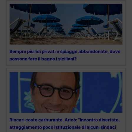
Sempre più lidi privati e spiagge abbandonate, dove
possono fare il bagno i siciliani?
Rincari costo carburante, Aricò: “Incontro disertato,
atteggiamento poco istituzionale di alcuni sindaci