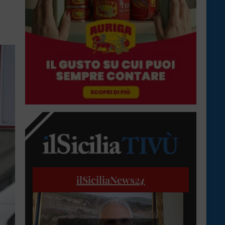
ilSiciliaNews
24