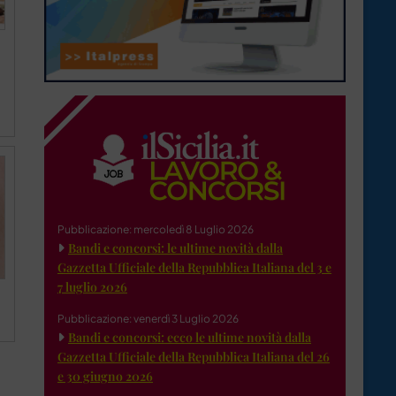
Pubblicazione: mercoledì 8 Luglio 2026
Bandi e concorsi: le ultime novità dalla
Gazzetta Ufficiale della Repubblica Italiana del 3 e
7 luglio 2026
Pubblicazione: venerdì 3 Luglio 2026
Bandi e concorsi: ecco le ultime novità dalla
Gazzetta Ufficiale della Repubblica Italiana del 26
e 30 giugno 2026