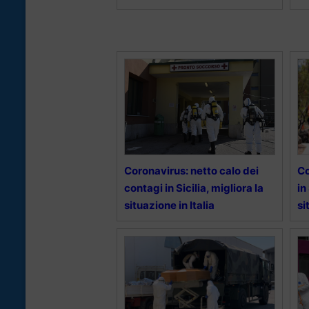
Coronavirus: netto calo dei
Co
contagi in Sicilia, migliora la
in
situazione in Italia
si