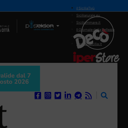
il SiciliaTivù
Siciliarurale.eu
Siciliammare.it
Il Network
Il Giornale della Bellezza
Siciliamedica.it
Sanitainsicilia.it