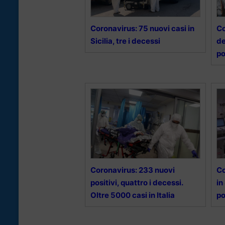
Coronavirus: 75 nuovi casi in
Co
Sicilia, tre i decessi
de
po
Coronavirus: 233 nuovi
Co
positivi, quattro i decessi.
in
Oltre 5000 casi in Italia
po