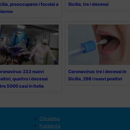
cilia, preoccupano i focolai a
Sicilia, tre i decessi
alermo
ronavirus: 233 nuovi
Coronavirus: tre i decessi in
sitivi, quattro i decessi.
Sicilia, 298 i nuovi positivi
tre 5000 casi in Italia
Chi siamo
Pubblicità