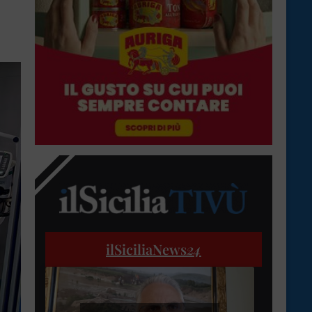
ilSiciliaNews
24