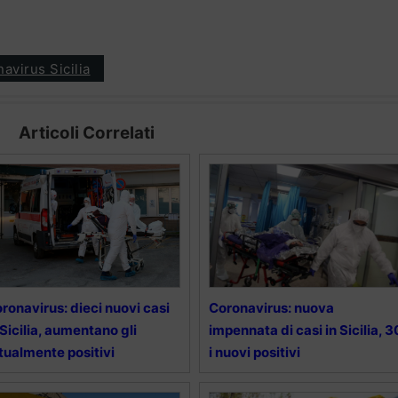
avirus Sicilia
Articoli Correlati
ronavirus: dieci nuovi casi
Coronavirus: nuova
 Sicilia, aumentano gli
impennata di casi in Sicilia, 3
tualmente positivi
i nuovi positivi