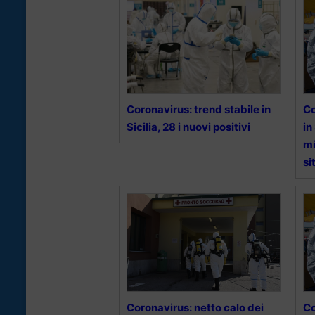
Coronavirus: trend stabile in
Co
Sicilia, 28 i nuovi positivi
in
mi
si
Coronavirus: netto calo dei
Co