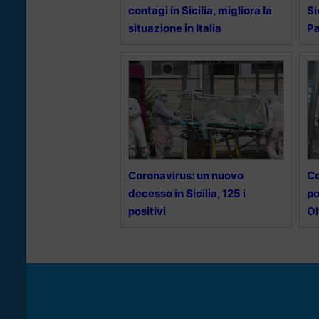
contagi in Sicilia, migliora la
Si
situazione in Italia
P
Coronavirus: un nuovo
Co
decesso in Sicilia, 125 i
po
positivi
Ol