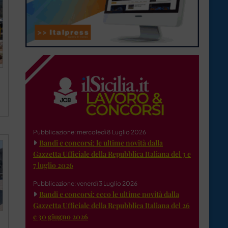
Pubblicazione: mercoledì 8 Luglio 2026
Bandi e concorsi: le ultime novità dalla
Gazzetta Ufficiale della Repubblica Italiana del 3 e
7 luglio 2026
Pubblicazione: venerdì 3 Luglio 2026
Bandi e concorsi: ecco le ultime novità dalla
Gazzetta Ufficiale della Repubblica Italiana del 26
e 30 giugno 2026