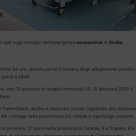
vi dati sugli sviluppi dell’emergenza
coronavirus
in
Sicilia
.
 ultime 24 ore. Questo porta il numero degli attualmente positivi 
i porta a 5846.
mi, con 13 persone in terapia intensiva (-2). Si attesta a 2028 il
iare.
 Palermitano, anche a causa del cluster registrato alla mission
8 i contagi nella provincia in cui risiede il capoluogo siciliano.
tre province, 21 sono nella provincia di Catania, 9 a Trapani, 9 a
nna, 4 ad Agrigento. Nessuno in provincia di Caltanissetta.