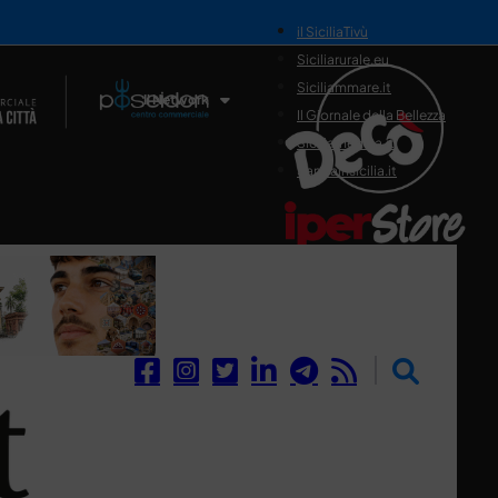
il SiciliaTivù
Siciliarurale.eu
Siciliammare.it
Il Network
Il Giornale della Bellezza
Siciliamedica.it
Sanitainsicilia.it