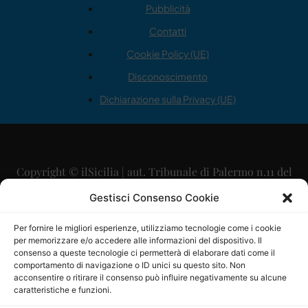
Pubblicità
Contatti
Cookie Policy (UE)
Disconoscimento
Dichiarazione sulla Privacy (UE)
Copyright © ilSicilia | aut. Tribunale di Palermo n.11 del
29/09/2015
Gestisci Consenso Cookie
Editore: Mercurio Comunicazione Soc. Coop. A.R.L.
Per fornire le migliori esperienze, utilizziamo tecnologie come i cookie
per memorizzare e/o accedere alle informazioni del dispositivo. Il
Direttore Editoriale: Maurizio Scaglione
consenso a queste tecnologie ci permetterà di elaborare dati come il
comportamento di navigazione o ID unici su questo sito. Non
Direttore Responsabile: Maria Calabrese
acconsentire o ritirare il consenso può influire negativamente su alcune
caratteristiche e funzioni.