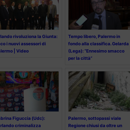
lando rivoluziona la Giunta:
Tempo libero, Palermo in
co i nuovi assessori di
fondo alla classifica. Gelarda
lermo | Video
(Lega): “Ennesimo smacco
per la città”
brina Figuccia (Udc):
Palermo, sottopassi viale
rlando criminalizza
Regione chiusi da oltre un