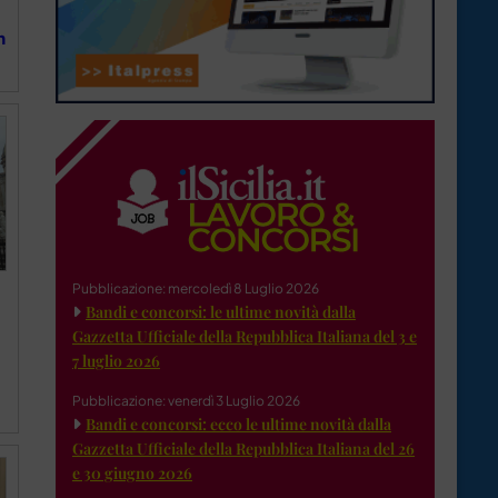
n
Pubblicazione: mercoledì 8 Luglio 2026
Bandi e concorsi: le ultime novità dalla
Gazzetta Ufficiale della Repubblica Italiana del 3 e
7 luglio 2026
Pubblicazione: venerdì 3 Luglio 2026
Bandi e concorsi: ecco le ultime novità dalla
Gazzetta Ufficiale della Repubblica Italiana del 26
e 30 giugno 2026