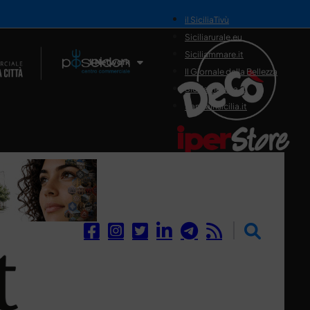
il SiciliaTivù
Siciliarurale.eu
Siciliammare.it
Il Network
Il Giornale della Bellezza
Siciliamedica.it
Sanitainsicilia.it