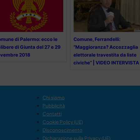
mune di Palermo: ecco le
Comune, Ferrandelli:
libere di Giunta del 27 e 29
“Maggioranza? Accozzaglia
ovembre 2018
elettorale travestita da liste
civiche” | VIDEO INTERVISTA
Chi siamo
Pubblicità
Contatti
Cookie Policy (UE)
Disconoscimento
Dichiarazione sulla Privacy (UE)