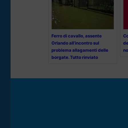
Ferro di cavallo, assente
Co
Orlando all’incontro sul
de
problema allagamenti delle
n
borgate. Tutto rinviato