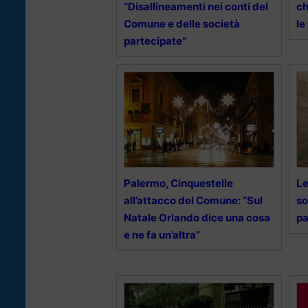
“Disallineamenti nei conti del
ch
Comune e delle società
le
partecipate”
Palermo, Cinquestelle
Le
all’attacco del Comune: “Sul
so
Natale Orlando dice una cosa
pa
e ne fa un’altra”