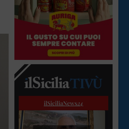
ilSiciliaNews
24