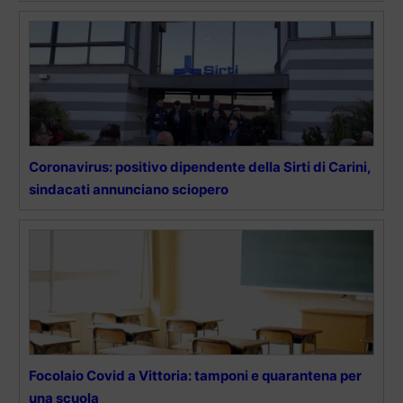
Coronavirus: positivo dipendente della Sirti di Carini,
sindacati annunciano sciopero
Focolaio Covid a Vittoria: tamponi e quarantena per
una scuola