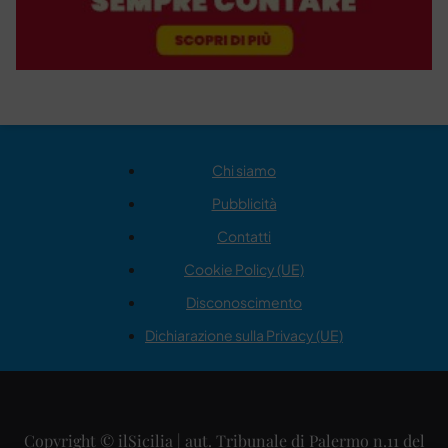
Chi siamo
Pubblicità
Contatti
Cookie Policy (UE)
Disconoscimento
Dichiarazione sulla Privacy (UE)
Copyright © ilSicilia | aut. Tribunale di Palermo n.11 del