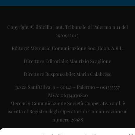
Copyright © ilSicilia | aut. Tribunale di Palermo n.11 del
29/09/2015
Editore: Mercurio Comunicazione Soc. Coop. A.R.L.
Direttore Editoriale: Maurizio Scaglione
Direttore Responsabile: Maria Calabrese
p.zza Sant’Oliva, 9 – 90141 – Palermo – 091335557
P.IVA: 06334930820
Mercurio Comunicazione Società Cooperativa a r.l. è
iscritta al Registro degli Operatori di Comunicazione al
numero 26988
Sito gestito da
La Digitale srl
–
info@ladigitale.it