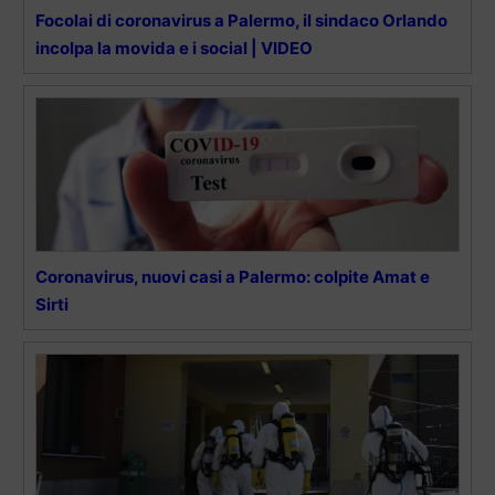
Focolai di coronavirus a Palermo, il sindaco Orlando
incolpa la movida e i social | VIDEO
Coronavirus, nuovi casi a Palermo: colpite Amat e
Sirti