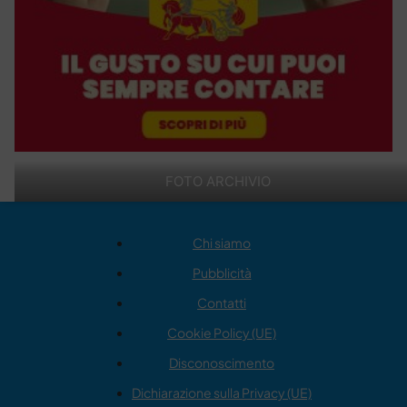
FOTO ARCHIVIO
Chi siamo
Pubblicità
Contatti
Cookie Policy (UE)
Disconoscimento
Dichiarazione sulla Privacy (UE)