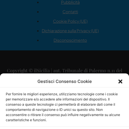
Pubblicità
Contatti
Cookie Policy (UE)
Dichiarazione sulla Privacy (UE)
Disconoscimento
Copyright © ilSicilia | aut. Tribunale di Palermo n.11 del
29/09/2015
Gestisci Consenso Cookie
Editore: Mercurio Comunicazione Soc. Coop. A.R.L.
Per fornire le migliori esperienze, utilizziamo tecnologie come i cookie
per memorizzare e/o accedere alle informazioni del dispositivo. Il
Direttore Editoriale: Maurizio Scaglione
consenso a queste tecnologie ci permetterà di elaborare dati come il
comportamento di navigazione o ID unici su questo sito. Non
Direttore Responsabile: Maria Calabrese
acconsentire o ritirare il consenso può influire negativamente su alcune
caratteristiche e funzioni.
p.zza Sant’Oliva, 9 – 90141 – Palermo – 091335557