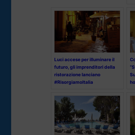
Luci accese per illuminare il
Co
futuro, gli imprenditori della
“S
ristorazione lanciano
Su
#RisorgiamoItalia
ho