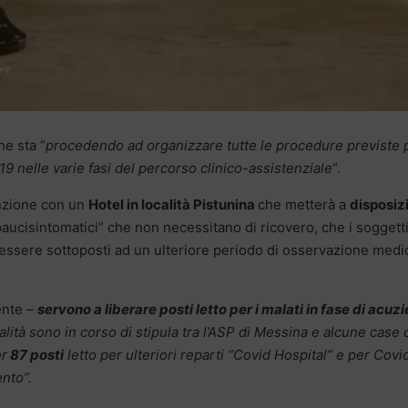
he sta “
procedendo ad organizzare tutte le procedure previste 
19 nelle varie fasi del percorso clinico-assistenziale
“.
enzione con un
Hotel in località Pistunina
che metterà a
disposiz
paucisintomatici” che non necessitano di ricovero, che i soggett
essere sottoposti ad un ulteriore periodo di osservazione medi
ente –
servono a liberare posti letto per i malati in fase di acuzi
alità sono in corso di stipula tra l’ASP di Messina e alcune case 
er
87 posti
letto per ulteriori reparti “Covid Hospital” e per Covi
ento”.