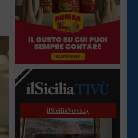
ilSiciliaNews
24