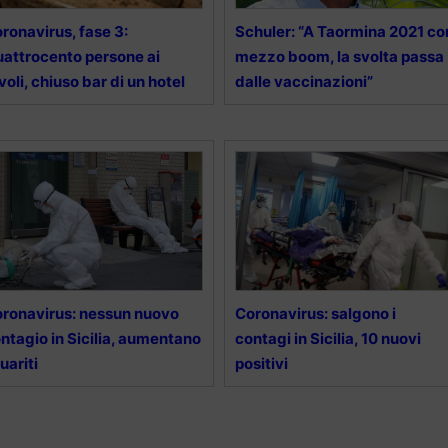
ronavirus, fase 3:
Schuler: “A Taormina 2021 co
attrocento persone ai
mezzo boom, la svolta passa
voli, chiuso bar di un hotel
dalle vaccinazioni”
ronavirus: nessun nuovo
Coronavirus: salgono i
ntagio in Sicilia, aumentano
contagi in Sicilia, 10 nuovi
guariti
positivi