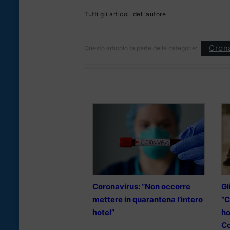
Tutti gli articoli dell'autore
Cron
Questo articolo fa parte delle categorie:
Coronavirus: “Non occorre
Gl
mettere in quarantena l’intero
“C
hotel”
ho
Co