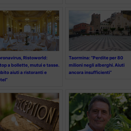
ronavirus, Ristoworld:
Taormina: “Perdite per 80
top a bollette, mutui e tasse.
milioni negli alberghi. Aiuti
bito aiuti a ristoranti e
ancora insufficienti”
tel”