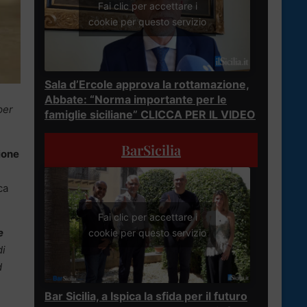
Fai clic per accettare i
cookie per questo servizio
Sala d’Ercole approva la rottamazione,
Abbate: “Norma importante per le
per
famiglie siciliane” CLICCA PER IL VIDEO
BarSicilia
ione
i
ca
Fai clic per accettare i
e
cookie per questo servizio
di
d
Bar Sicilia, a Ispica la sfida per il futuro