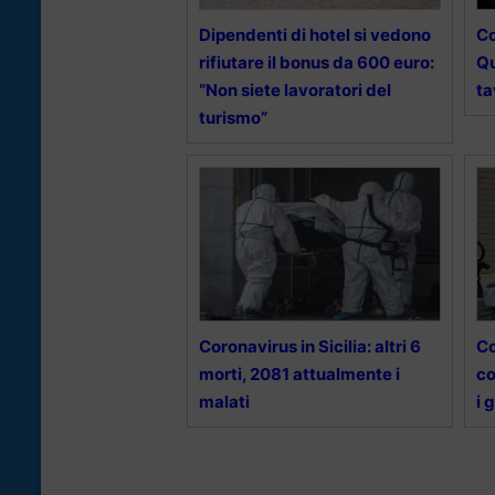
Dipendenti di hotel si vedono
Co
rifiutare il bonus da 600 euro:
Qu
“Non siete lavoratori del
ta
turismo”
Coronavirus in Sicilia: altri 6
Co
morti, 2081 attualmente i
co
malati
i 