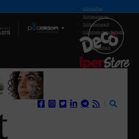
il SiciliaTivù
Siciliarurale.eu
Siciliammare.it
Il Network
Il Giornale della Bellezza
Siciliamedica.it
Sanitainsicilia.it