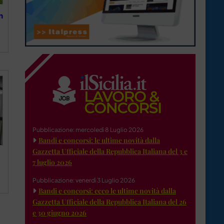
n
Pubblicazione: mercoledì 8 Luglio 2026
Bandi e concorsi: le ultime novità dalla
Gazzetta Ufficiale della Repubblica Italiana del 3 e
7 luglio 2026
Pubblicazione: venerdì 3 Luglio 2026
Bandi e concorsi: ecco le ultime novità dalla
Gazzetta Ufficiale della Repubblica Italiana del 26
e 30 giugno 2026