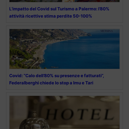
L’impatto del Covid sul Turismo a Palermo: l’80%
attività ricettive stima perdite 50-100%
Covid: “Calo dell’80% su presenze e fatturati”,
Federalberghi chiede lo stop a Imu e Tari