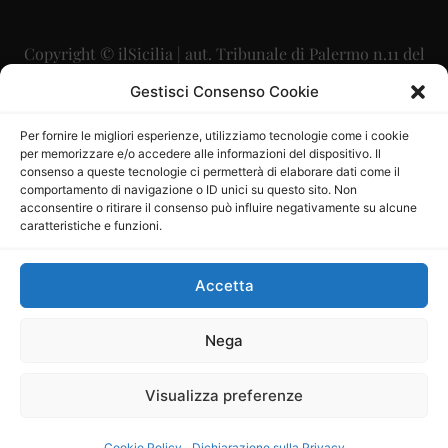
Copyright © ilSicilia | aut. Tribunale di Palermo n.11 del
29/09/2015
Gestisci Consenso Cookie
Editore: Mercurio Comunicazione Soc. Coop. A.R.L.
Per fornire le migliori esperienze, utilizziamo tecnologie come i cookie
per memorizzare e/o accedere alle informazioni del dispositivo. Il
Direttore Editoriale: Maurizio Scaglione
consenso a queste tecnologie ci permetterà di elaborare dati come il
comportamento di navigazione o ID unici su questo sito. Non
Direttore Responsabile: Maria Calabrese
acconsentire o ritirare il consenso può influire negativamente su alcune
caratteristiche e funzioni.
p.zza Sant’Oliva, 9 – 90141 – Palermo – 091335557
P.IVA: 06334930820
Accetta
Mercurio Comunicazione Società Cooperativa a r.l. è
iscritta al Registro degli Operatori di Comunicazione al
Nega
numero 26988
Visualizza preferenze
Sito gestito da
La Digitale srl
–
info@ladigitale.it
Cookie Policy
Dichiarazione sulla Privacy