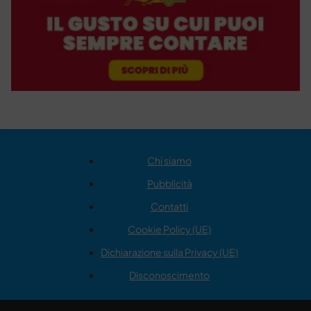
Chi siamo
Pubblicità
Contatti
Cookie Policy (UE)
Dichiarazione sulla Privacy (UE)
Disconoscimento