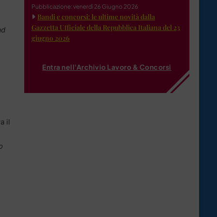
Pubblicazione: venerdì 26 Giugno 2026
Bandi e concorsi: le ultime novità dalla
Gazzetta Ufficiale della Repubblica Italiana del 23
ad
giugno 2026
Entra nell'Archivio Lavoro & Concorsi
 il
o