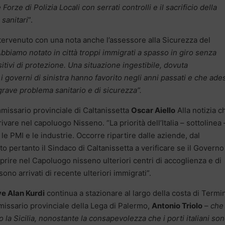
Forze di Polizia Locali con serrati controlli e il sacrificio della
sanitari
”.
ntervenuto con una nota anche l’assessore alla Sicurezza del
bbiamo notato in città troppi immigrati a spasso in giro senza
tivi di protezione. Una situazione ingestibile, dovuta
 governi di sinistra hanno favorito negli anni passati e che ade
rave problema sanitario e di sicurezza”.
issario provinciale di Caltanissetta
Oscar Aiello
Alla notizia c
vare nel capoluogo Nisseno. “La priorità dell’Italia – sottolinea 
 le PMI e le industrie. Occorre ripartire dalle aziende, dal
o pertanto il Sindaco di Caltanissetta a verificare se il Governo
prire nel Capoluogo nisseno ulteriori centri di accoglienza e di
ono arrivati di recente ulteriori immigrati”.
e Alan Kurdi
continua a stazionare al largo della costa di Termi
missario provinciale della Lega di Palermo,
Antonio Triolo
–
che
o la Sicilia, nonostante la consapevolezza che i porti italiani so