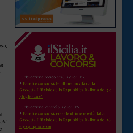
sso,
he
–
Pubblicazione: mercoledì 8 Luglio 2026
Bandi e concorsi: le ultime novità dalla
Gazzetta Ufficiale della Repubblica Italiana del 3 e
7 luglio 2026
Pubblicazione: venerdì 3 Luglio 2026
Bandi e concorsi: ecco le ultime novità dalla
ni
Gazzetta Ufficiale della Repubblica Italiana del 26
 chi
e 30 giugno 2026
no