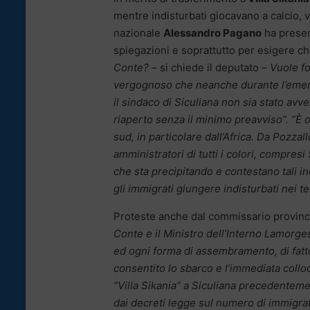
mentre indisturbati giocavano a calcio, 
nazionale
Alessandro Pagano
ha presen
spiegazioni e soprattutto per esigere che
Conte?
– si chiede il deputato –
Vuole fo
vergognoso che neanche durante l’emerge
il sindaco di Siculiana non sia stato avv
riaperto senza il minimo preavviso”. “È or
sud, in particolare dall’Africa. Da Pozz
amministratori di tutti i colori, compres
che sta precipitando e contestano tali in
gli immigrati giungere indisturbati nei terr
Proteste anche dal commissario provinci
Conte e il Ministro dell’Interno Lamorgese
ed ogni forma di assembramento, di fat
consentito lo sbarco e l’immediata colloc
“Villa Sikania” a Siculiana precedenteme
dai decreti legge sul numero di immigrati