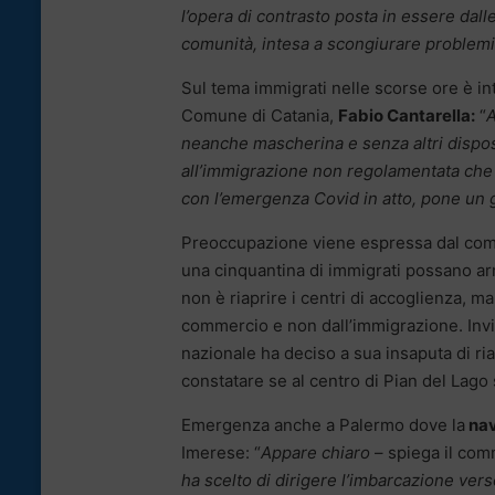
l’opera di contrasto posta in essere dalle 
comunità, intesa a scongiurare problemi 
Sul tema immigrati nelle scorse ore è i
Comune di Catania,
Fabio Cantarella:
“
A
neanche mascherina e senza altri disposi
all’immigrazione non regolamentata che i
con l’emergenza Covid in atto, pone un g
Preoccupazione viene espressa dal comm
una cinquantina di immigrati possano arri
non è riaprire i centri di accoglienza, ma
commercio e non dall’immigrazione. Invit
nazionale ha deciso a sua insaputa di ria
constatare se al centro di Pian del Lago s
Emergenza anche a Palermo dove la
nav
Imerese: “
Appare chiaro
– spiega il com
ha scelto di dirigere l’imbarcazione vers