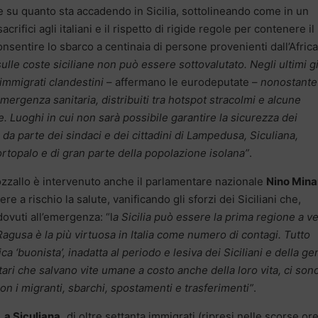
su quanto sta accadendo in Sicilia, sottolineando come in un
rifici agli italiani e il rispetto di rigide regole per contenere il
nsentire lo sbarco a centinaia di persone provenienti dall’Africa
lle coste siciliane non può essere sottovalutato. Negli ultimi g
immigrati clandestini
– affermano le eurodeputate –
nonostante
’emergenza sanitaria, distribuiti tra hotspot stracolmi e alcune
e. Luoghi in cui non sarà possibile garantire la sicurezza dei
e da parte dei sindaci e dei cittadini di Lampedusa, Siculiana,
topalo e di gran parte della popolazione isolana”
.
ozzallo è intervenuto anche il parlamentare nazionale
Nino Mina
 a rischio la salute, vanificando gli sforzi dei Siciliani che,
ovuti all’emergenza: “l
a Sicilia può essere la prima regione a v
 Ragusa è la più virtuosa in Italia come numero di contagi. Tutto
ca ‘buonista’, inadatta al periodo e lesiva dei Siciliani e della ge
itari che salvano vite umane a costo anche della loro vita, ci sono
con i migranti, sbarchi, spostamenti e trasferimenti”
.
, a Siculiana,
di oltre settanta immigrati (ripresi nelle scorse or