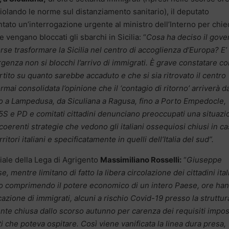
violando le norme sul distanziamento sanitario), il deputato
tato un’interrogazione urgente al ministro dell’Interno per chi
 vengano bloccati gli sbarchi in Sicilia: “
Cosa ha deciso il gove
rse trasformare la Sicilia nel centro di accoglienza d’Europa? E’
nza non si blocchi l’arrivo di immigrati. È grave constatare c
ertito su quanto sarebbe accaduto e che si sia ritrovato il centro
mai consolidata l’opinione che il ‘contagio di ritorno’ arriverà d
allo a Lampedusa, da Siculiana a Ragusa, fino a Porto Empedocle,
i 5S e PD e comitati cittadini denunciano preoccupati una situaz
coerenti strategie che vedono gli italiani ossequiosi chiusi in ca
itori italiani e specificatamente in quelli dell’Italia del sud”.
ale della Lega di Agrigento
Massimiliano Rosselli:
“
Giuseppe
, mentre limitano di fatto la libera circolazione dei cittadini ital
to comprimendo il potere economico di un intero Paese, ore ha
azione di immigrati, alcuni a rischio Covid-19 presso la struttur
nte chiusa dallo scorso autunno per carenza dei requisiti impos
 che poteva ospitare. Così viene vanificata la linea dura presa,