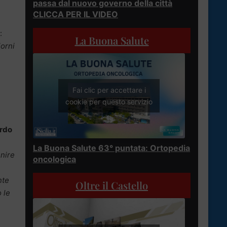
passa dal nuovo governo della città
CLICCA PER IL VIDEO
:
La Buona Salute
iorni
Fai clic per accettare i
cookie per questo servizio
rdo
La Buona Salute 63° puntata: Ortopedia
enire
oncologica
nte
Oltre il Castello
 le
e