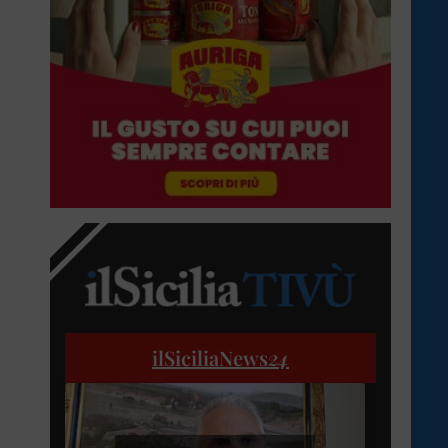
ilSiciliaNews
24