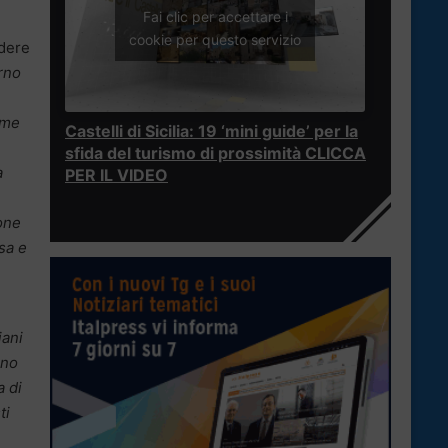
Fai clic per accettare i
cookie per questo servizio
edere
rno
ome
Castelli di Sicilia: 19 ‘mini guide’ per la
sfida del turismo di prossimità CLICCA
a
PER IL VIDEO
ione
sa e
iani
nno
a di
ti