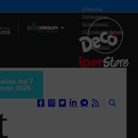
il SiciliaTivù
Siciliarurale.eu
Siciliammare.it
Il Network
Il Giornale della Bellezza
Siciliamedica.it
Sanitainsicilia.it