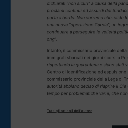
dichiarati “non sicuri” a causa della pa
proclami continui ed assurdi del Sindaco
porta a bordo. Non vorremo che, viste 
una nuova “operazione Carola”, un ingres
continuare a perseguire le velleità polit
ong
”.
Intanto, il commissario provinciale della
immigrati sbarcati nei giorni scorsi a Po
rispettando la quarantena e siano stati vis
Centro di identificazione ed espulsione –
commissario provinciale della Lega di T
autorità abbiano deciso di riaprire il Ci
tempo per problematiche varie, che non s
Tutti gli articoli dell'autore