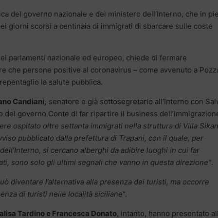
ica del governo nazionale e del ministero dell’Interno, che in pi
 giorni scorsi a centinaia di immigrati di sbarcare sulle coste
nei parlamenti nazionale ed europeo, chiede di fermare
re che persone positive al coronavirus – come avvenuto a Pozz
repentaglio la salute pubblica.
ano Candiani,
senatore e già sottosegretario all’Interno con Sal
vo del governo Conte di far ripartire il business dell’immigrazion
vere ospitato oltre settanta immigrati nella struttura di Villa Sikan
avviso pubblicato dalla prefettura di Trapani, con il quale, per
ell’Interno, si cercano alberghi da adibire luoghi in cui far
ti, sono solo gli ultimi segnali che vanno in questa direzione”
.
uò diventare l’alternativa alla presenza dei turisti, ma occorre
enza di turisti nelle località siciliane
”.
alisa Tardino e Francesca Donato
, intanto, hanno presentato al