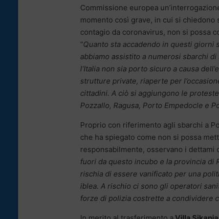
Commissione europea un’interrogazione 
momento così grave, in cui si chiedono sac
contagio da coronavirus, non si possa co
“
Quanto sta accadendo in questi giorni su
abbiamo assistito a numerosi sbarchi di 
l’Italia non sia porto sicuro a causa dell
strutture private, riaperte per l’occasion
cittadini. A ciò si aggiungono le protest
Pozzallo, Ragusa, Porto Empedocle e Por
Proprio con riferimento agli sbarchi a P
che ha spiegato come non si possa mettere
responsabilmente, osservano i dettami d
fuori da questo incubo
e la provincia di
rischia di essere vanificato per una politi
iblea. A rischio ci sono gli operatori san
forze di polizia costrette a condividere 
In merito al trasferimento a
Villa Sikania