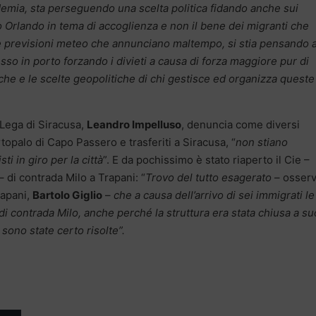
ndemia, sta perseguendo una scelta politica fidando anche sui
 Orlando in tema di accoglienza e non il bene dei migranti che
le previsioni meteo che annunciano maltempo, si stia pensando 
so in porto forzando i divieti a causa di forza maggiore pur di
iche e le scelte geopolitiche di chi gestisce ed organizza queste
 Lega di Siracusa,
Leandro Impelluso
, denuncia come diversi
rtopalo di Capo Passero e trasferiti a Siracusa, “
non stiano
ti in giro per la città
”. E da pochissimo è stato riaperto il Cie –
 di contrada Milo a Trapani: “
Trovo del tutto esagerato
– osserva
rapani,
Bartolo Giglio
–
che a causa dell’arrivo di sei immigrati le
e di contrada Milo, anche perché la struttura era stata chiusa a su
ono state certo risolte”.