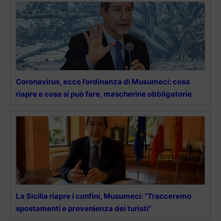
Coronavirus, ecco l’ordinanza di Musumeci: cosa
riapre e cosa si può fare, mascherine obbligatorie
La Sicilia riapre i confini, Musumeci: “Tracceremo
spostamenti e provenienza dei turisti”