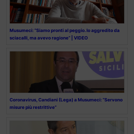
Musumeci: “Siamo pronti al peggio. Io aggredito da
sciacalli, ma avevo ragione” | VIDEO
Coronavirus, Candiani (Lega) a Musumeci: “Servono
misure più restrittive”