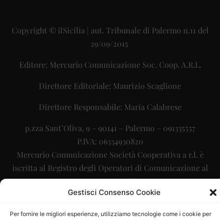
Copyright © ilSicilia | aut. Tribunale di Palermo n.11 del
29/09/2015
Editore: Mercurio Comunicazione Soc. Coop. A.R.L.
Direttore Editoriale: Maurizio Scaglione
Direttore Responsabile: Maria Calabrese
p.zza Sant’Oliva, 9 – 90141 – Palermo – 091335557
P.IVA: 06334930820
Mercurio Comunicazione Società Cooperativa a r.l. è
iscritta al Registro degli Operatori di Comunicazione al
numero 26988
Gestisci Consenso Cookie
Sito gestito da
La Digitale srl
–
info@ladigitale.it
Per fornire le migliori esperienze, utilizziamo tecnologie come i cookie per