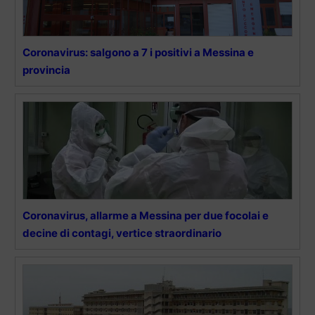
Coronavirus: salgono a 7 i positivi a Messina e
provincia
Coronavirus, allarme a Messina per due focolai e
decine di contagi, vertice straordinario