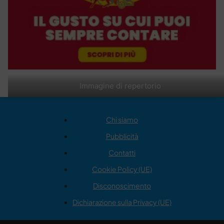
Immagine di repertorio
Chi siamo
Pubblicità
Contatti
Cookie Policy (UE)
Disconoscimento
Dichiarazione sulla Privacy (UE)