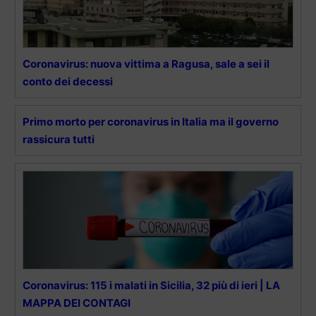
Coronavirus: nuova vittima a Ragusa, sale a sei il
conto dei decessi
Primo morto per coronavirus in Italia ma il governo
rassicura tutti
Coronavirus: 115 i malati in Sicilia, 32 più di ieri | LA
MAPPA DEI CONTAGI