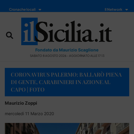
Cronache locali
Il Network
Fondato da Maurizio Scaglione
SABATO 8 AGOSTO 2026 - AGGIORNATO ALLE 17:13
CORONAVIRUS PALERMO: BALLARÒ PIENA
DI GENTE, CARABINIERI IN AZIONE AL
CAPO | FOTO
Maurizio Zoppi
mercoledì 11 Marzo 2020