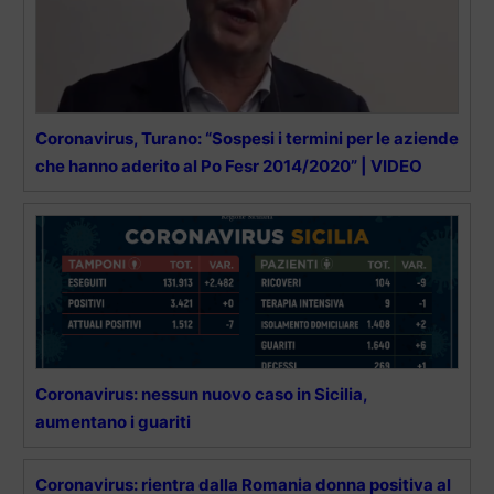
Coronavirus, Turano: “Sospesi i termini per le aziende
che hanno aderito al Po Fesr 2014/2020” | VIDEO
Coronavirus: nessun nuovo caso in Sicilia,
aumentano i guariti
Coronavirus: rientra dalla Romania donna positiva al