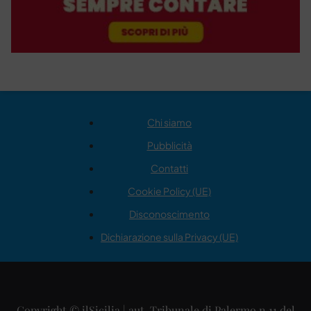
Chi siamo
Pubblicità
Contatti
Cookie Policy (UE)
Disconoscimento
Dichiarazione sulla Privacy (UE)
Copyright © ilSicilia | aut. Tribunale di Palermo n.11 del