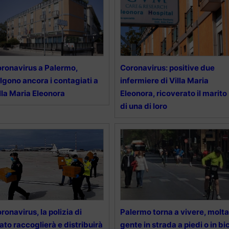
ronavirus a Palermo,
Coronavirus: positive due
lgono ancora i contagiati a
infermiere di Villa Maria
lla Maria Eleonora
Eleonora, ricoverato il marito
di una di loro
ronavirus, la polizia di
Palermo torna a vivere, molta
ato raccoglierà e distribuirà
gente in strada a piedi o in bic