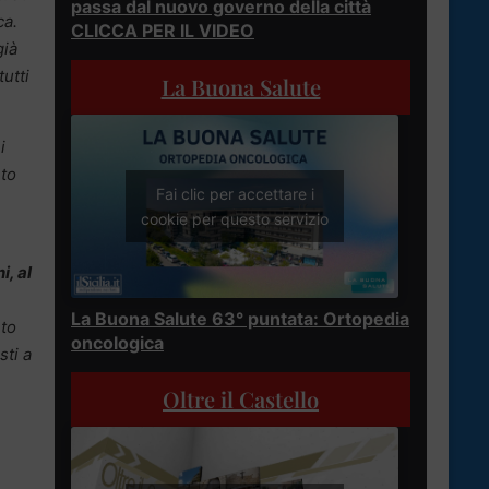
passa dal nuovo governo della città
ca.
CLICCA PER IL VIDEO
già
utti
La Buona Salute
i
nto
Fai clic per accettare i
cookie per questo servizio
i, al
La Buona Salute 63° puntata: Ortopedia
nto
oncologica
sti a
Oltre il Castello