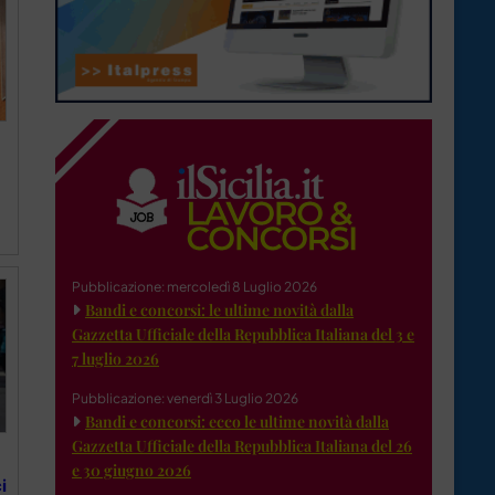
Pubblicazione: mercoledì 8 Luglio 2026
Bandi e concorsi: le ultime novità dalla
Gazzetta Ufficiale della Repubblica Italiana del 3 e
7 luglio 2026
Pubblicazione: venerdì 3 Luglio 2026
Bandi e concorsi: ecco le ultime novità dalla
Gazzetta Ufficiale della Repubblica Italiana del 26
e 30 giugno 2026
i