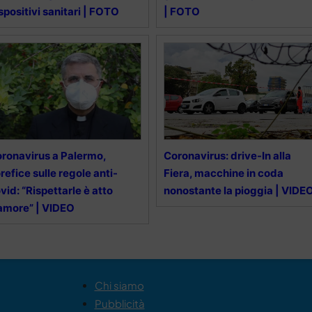
spositivi sanitari | FOTO
| FOTO
ronavirus a Palermo,
Coronavirus: drive-In alla
refice sulle regole anti-
Fiera, macchine in coda
vid: “Rispettarle è atto
nonostante la pioggia | VIDE
amore” | VIDEO
Chi siamo
Pubblicità