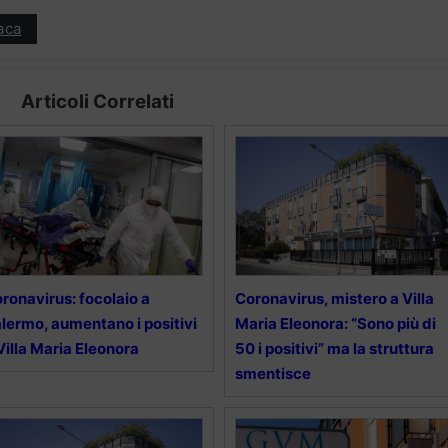
aca
Articoli Correlati
ronavirus: focolaio a
Coronavirus, mistero a Villa
lermo, aumentano i positivi
Maria Eleonora: “Sono più di
Villa Maria Eleonora
50 i positivi” ma la struttura
smentisce