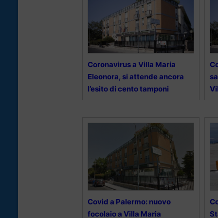
Coronavirus a Villa Maria
Co
Eleonora, si attende ancora
sa
l’esito di cento tamponi
Vi
Covid a Palermo: nuovo
Co
focolaio a Villa Maria
St