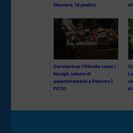
Eleonora, 18 positivi
di
Coronavirus: l’Olivella come i
Co
Navigli, sabato di
Lo
assembramenti a Palermo |
co
FOTO
d’