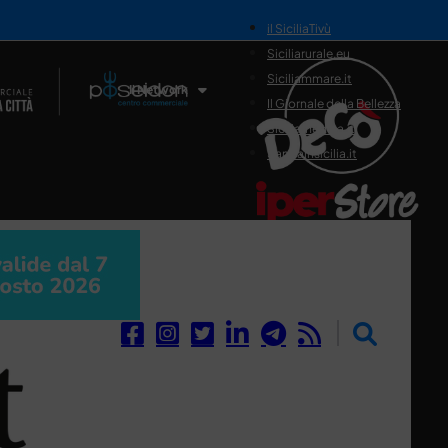
il SiciliaTivù
Siciliarurale.eu
Siciliammare.it
Il Network
Il Giornale della Bellezza
Siciliamedica.it
Sanitainsicilia.it