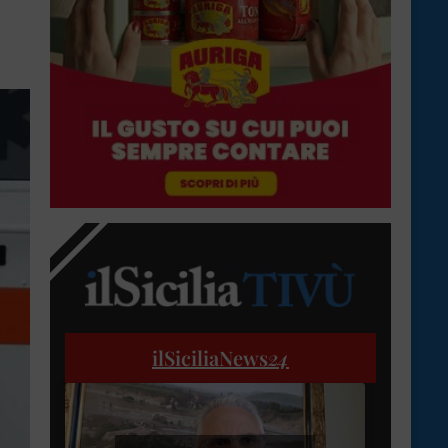
ilSiciliaNews
24