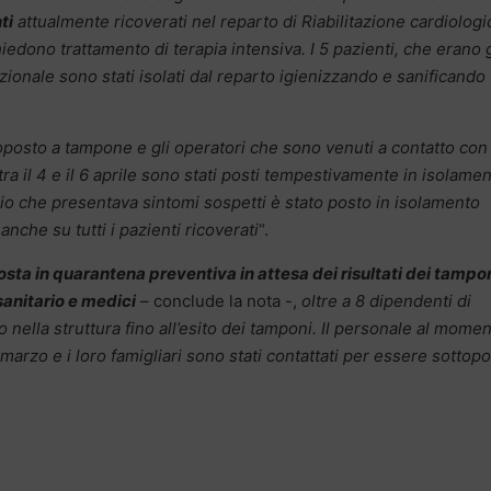
ti
attualmente ricoverati nel reparto di Riabilitazione cardiologi
hiedono trattamento di terapia intensiva. I 5 pazienti, che erano 
onale sono stati isolati dal reparto igienizzando e sanificando t
toposto a tampone e gli operatori che sono venuti a contatto con 
a il 4 e il 6 aprile sono stati posti tempestivamente in isolame
ario che presentava sintomi sospetti è stato posto in isolamento
nche su tutti i pazienti ricoverati
“.
osta in quarantena preventiva in attesa dei risultati dei tampon
sanitario e medici
– conclude la nota -,
oltre a 8 dipendenti di
o nella struttura fino all’esito dei tamponi. Il personale al mome
 marzo e i loro famigliari sono stati contattati per essere sottopo