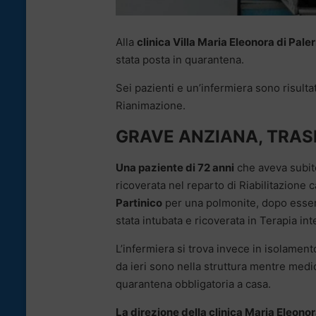
Alla
clinica Villa Maria Eleonora di Pal
stata posta in quarantena.
Sei pazienti e un’infermiera sono risultati
Rianimazione.
GRAVE ANZIANA, TRAS
Una paziente di 72 anni
che aveva subito
ricoverata nel reparto di Riabilitazione 
Partinico
per una polmonite, dopo essere
stata intubata e ricoverata in Terapia int
L’infermiera si trova invece in isolament
da ieri sono nella struttura mentre medic
quarantena obbligatoria a casa.
La direzione della clinica Maria Eleono