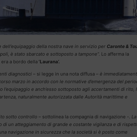
 dell’equipaggio della nostra nave in servizio per
Caronte & Tou
poli, è stato sbarcato e sottoposto a tampone”.
Lo afferma la
era a bordo della
‘Laurana’.
enti diagnostici
– si legge in una nota diffusa –
è immediatamen
o scorso marzo in accordo con le normative d’emergenza del perio
o l’equipaggio e anch’esso sottoposto agli accertamenti di rito, 
partenza, naturalmente autorizzata dalle Autorità marittime e
to sotto controllo
– sottolinea la compagnia di navigazione -.
La
o di un atteggiamento di grande e costante vigilanza e di rispet
una navigazione in sicurezza che la società si è posto come