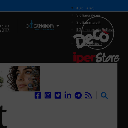
il SiciliaTivù
Siciliarurale.eu
Siciliammare.it
Il Network
Il Giornale della Bellezza
Siciliamedica.it
Sanitainsicilia.it