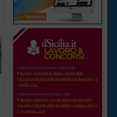
Pubblicazione: mercoledì 8 Luglio 2026
Bandi e concorsi: le ultime novità dalla
Gazzetta Ufficiale della Repubblica Italiana del 3 e
7 luglio 2026
Pubblicazione: venerdì 3 Luglio 2026
Bandi e concorsi: ecco le ultime novità dalla
Gazzetta Ufficiale della Repubblica Italiana del 26
e 30 giugno 2026