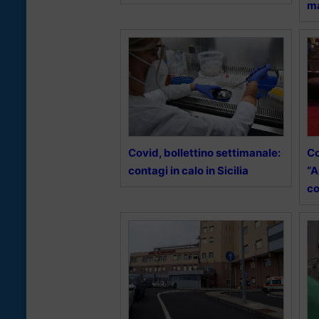
ma
Covid, bollettino settimanale:
Co
contagi in calo in Sicilia
“A
co