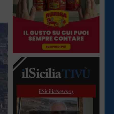
ilSiciliaNews
24