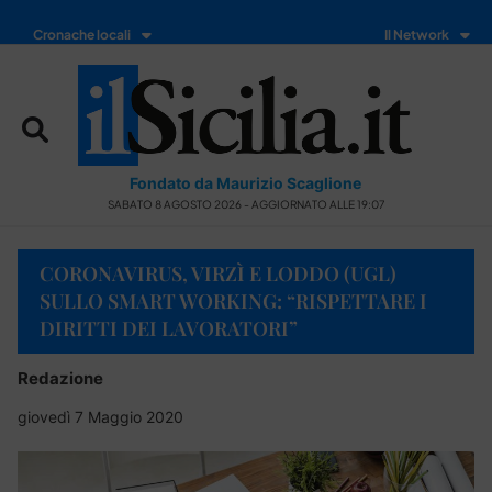
Cronache locali
Il Network
Fondato da Maurizio Scaglione
SABATO 8 AGOSTO 2026 - AGGIORNATO ALLE 19:07
CORONAVIRUS, VIRZÌ E LODDO (UGL)
SULLO SMART WORKING: “RISPETTARE I
DIRITTI DEI LAVORATORI”
Redazione
giovedì 7 Maggio 2020