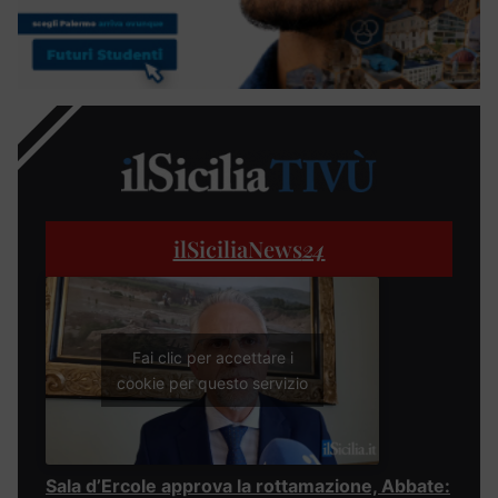
ilSiciliaNews
24
Fai clic per accettare i
cookie per questo servizio
Sala d’Ercole approva la rottamazione, Abbate: