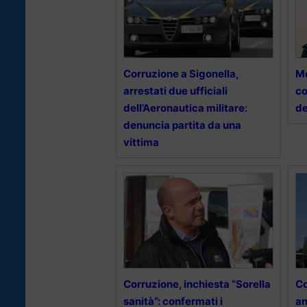
Corruzione a Sigonella,
Me
arrestati due ufficiali
co
dell’Aeronautica militare:
de
denuncia partita da una
vittima
Corruzione, inchiesta “Sorella
Co
sanità”: confermati i
an