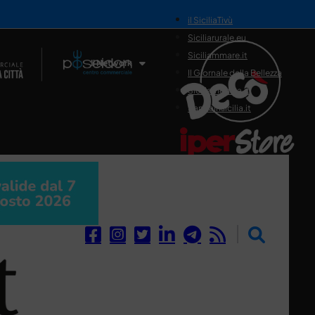
il SiciliaTivù
Siciliarurale.eu
Siciliammare.it
Il Network
Il Giornale della Bellezza
Siciliamedica.it
Sanitainsicilia.it