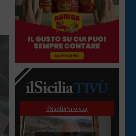
ilSiciliaNews
24