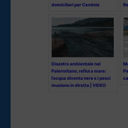
domiciliari per Candela
R
Disastro ambientale nel
Ma
Palermitano, reflui a mare:
Pa
l’acqua diventa nera e i pesci
ca
muoiono in diretta | VIDEO