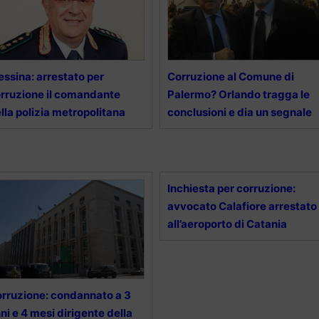
ssina: arrestato per
Corruzione al Comune di
rruzione il comandante
Palermo? Orlando tragga le
lla polizia metropolitana
conclusioni e dia un segnale
Inchiesta per corruzione:
avvocato Calafiore arrestato
all’aeroporto di Catania
rruzione: condannato a 3
ni e 4 mesi dirigente della