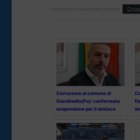
Cron
Questo articolo fa parte delle categorie:
Corruzione al comune di
Co
Giardinello(Pa): confermata
fi
sospensione per il sindaco
si