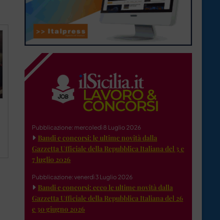
Pubblicazione: mercoledì 8 Luglio 2026
Bandi e concorsi: le ultime novità dalla
Gazzetta Ufficiale della Repubblica Italiana del 3 e
7 luglio 2026
Pubblicazione: venerdì 3 Luglio 2026
Bandi e concorsi: ecco le ultime novità dalla
Gazzetta Ufficiale della Repubblica Italiana del 26
e 30 giugno 2026