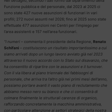
Nel dettaglio, secondo i dati forniti dal dipartimento della
Funzione pubblica e del personale, dal 2023 al 2025 ci
sono state 427 nuove assunzioni di funzionari in vari
profili; 272 nuovi assunti nel 2026; fino al 2025 sono state
effettuate 477 assunzioni nei Centri per l’impiego per
l’area assistenti e 157 nell’area funzionari.
“I numeri
– commenta il presidente della Regione,
Renato
Schifani
–
costituiscono un risultato importantissimo a cui
siamo arrivati dopo un lungo lavoro avviato già nel 2023
attraverso il nuovo accordo con lo Stato sul disavanzo, che
ha consentito di ripartire con le assunzioni e il turnover.
Con il via libera al piano triennale dei fabbisogni di
personale, che arriva tra l’altro già nei primi mesi dell’anno,
possiamo portare avanti il vasto piano di reclutamento che
abbiamo messo nero su bianco e che ci consentirà di
colmare finalmente le strutturali carenze di organico,
rafforzando concretamente la macchina amministrativa,
con particolare attenzione ai settori strategici della nostra