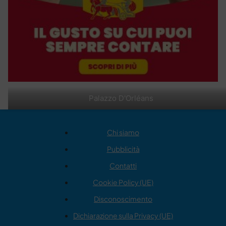
Palazzo D'Orléans
Chi siamo
Pubblicità
Contatti
Cookie Policy (UE)
Disconoscimento
Dichiarazione sulla Privacy (UE)