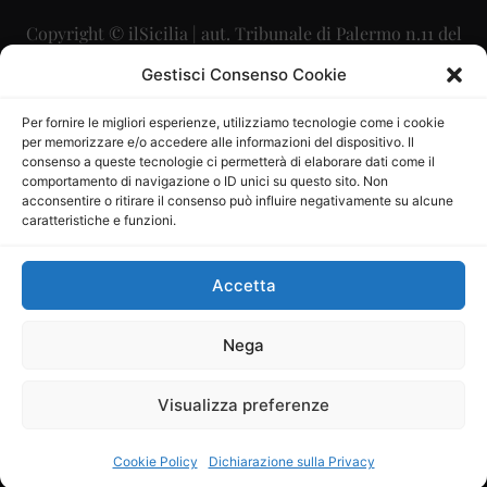
Copyright © ilSicilia | aut. Tribunale di Palermo n.11 del
29/09/2015
Gestisci Consenso Cookie
Editore: Mercurio Comunicazione Soc. Coop. A.R.L.
Per fornire le migliori esperienze, utilizziamo tecnologie come i cookie
per memorizzare e/o accedere alle informazioni del dispositivo. Il
Direttore Editoriale: Maurizio Scaglione
consenso a queste tecnologie ci permetterà di elaborare dati come il
comportamento di navigazione o ID unici su questo sito. Non
Direttore Responsabile: Maria Calabrese
acconsentire o ritirare il consenso può influire negativamente su alcune
caratteristiche e funzioni.
p.zza Sant’Oliva, 9 – 90141 – Palermo – 091335557
P.IVA: 06334930820
Accetta
Mercurio Comunicazione Società Cooperativa a r.l. è
iscritta al Registro degli Operatori di Comunicazione al
Nega
numero 26988
Visualizza preferenze
Sito gestito da
La Digitale srl
–
info@ladigitale.it
Cookie Policy
Dichiarazione sulla Privacy