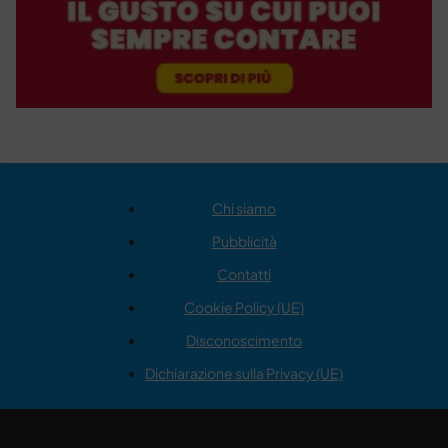
Chi siamo
Pubblicità
Contatti
Cookie Policy (UE)
Disconoscimento
Dichiarazione sulla Privacy (UE)