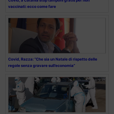
Covid, a Catania stop tamponi gratis per non
vaccinati: ecco come fare
Covid, Razza: “Che sia un Natale di rispetto delle
regole senza gravare sull’economia”