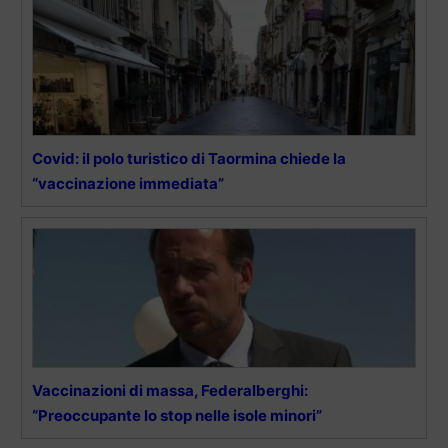
Covid: il polo turistico di Taormina chiede la
“vaccinazione immediata”
Vaccinazioni di massa, Federalberghi:
“Preoccupante lo stop nelle isole minori”