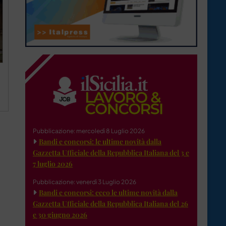
Pubblicazione: mercoledì 8 Luglio 2026
Bandi e concorsi: le ultime novità dalla
Gazzetta Ufficiale della Repubblica Italiana del 3 e
7 luglio 2026
Pubblicazione: venerdì 3 Luglio 2026
Bandi e concorsi: ecco le ultime novità dalla
Gazzetta Ufficiale della Repubblica Italiana del 26
e 30 giugno 2026