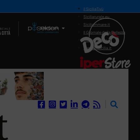
il SiciliaTivù
Siciliarurale.eu
Siciliammare.it
Il Network
Il Giornale della Bellezza
Siciliamedica.it
Sanitainsicilia.it