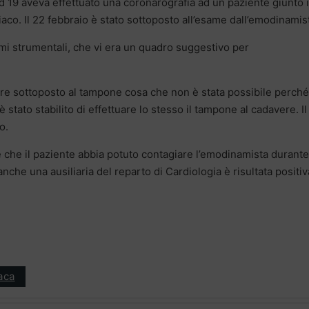
id 19 aveva effettuato una coronarografia ad un paziente giunto 
o. Il 22 febbraio è stato sottoposto all’esame dall’emodinamis
mi strumentali, che vi era un quadro suggestivo per
ere sottoposto al tampone cosa che non è stata possibile perché
 stato stabilito di effettuare lo stesso il tampone al cadavere. Il
o.
 che il paziente abbia potuto contagiare l’emodinamista durante
che una ausiliaria del reparto di Cardiologia è risultata positiv
aca