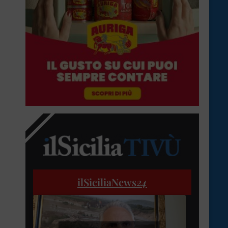
ilSiciliaNews
24