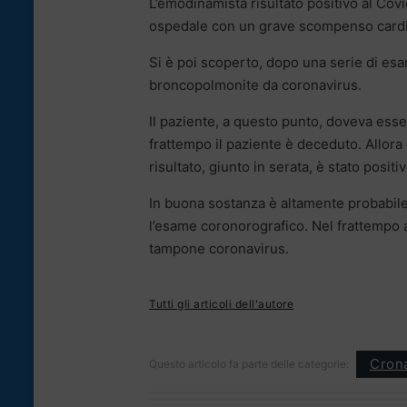
L’emodinamista risultato positivo al Cov
ospedale con un grave scompenso cardiac
Si è poi scoperto, dopo una serie di esa
broncopolmonite da coronavirus.
Il paziente, a questo punto, doveva ess
frattempo il paziente è deceduto. Allora è
risultato, giunto in serata, è stato positiv
In buona sostanza è altamente probabile
l’esame coronorografico. Nel frattempo an
tampone coronavirus.
Tutti gli articoli dell'autore
Cron
Questo articolo fa parte delle categorie: