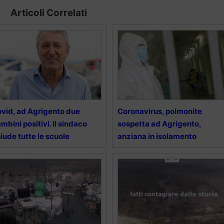
Articoli Correlati
vid, ad Agrigento due
Coronavirus, polmonite
mbini positivi. Il sindaco
sospetta ad Agrigento,
iude tutte le scuole
anziana in isolamento