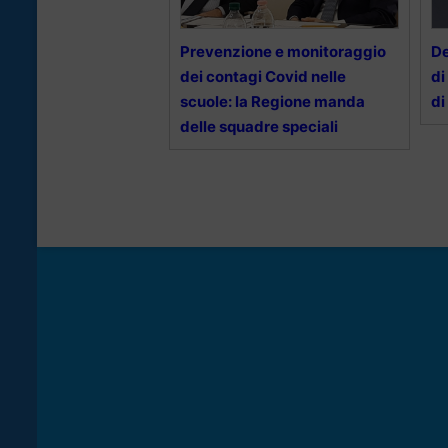
Prevenzione e monitoraggio
De
dei contagi Covid nelle
di
scuole: la Regione manda
di
delle squadre speciali