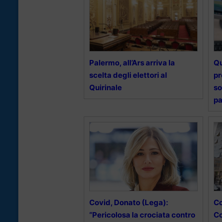
Palermo, all’Ars arriva la
Qu
scelta degli elettori al
pr
Quirinale
so
p
Covid, Donato (Lega):
Co
“Pericolosa la crociata contro
Co