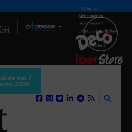
il SiciliaTivù
Siciliarurale.eu
Siciliammare.it
Il Network
Il Giornale della Bellezza
Siciliamedica.it
Sanitainsicilia.it