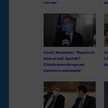
i no vax”
su
Covid, Musumeci: “Riaprire in
Co
base ai dati. Sputnik?
L’
Chiederemo deroga per
do
trattare in autonomia”