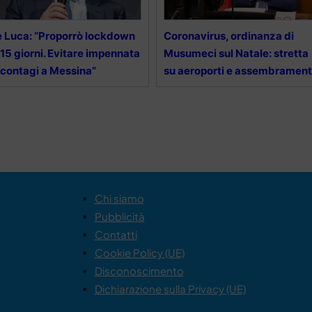
 Luca: “Proporrò lockdown
Coronavirus, ordinanza di
 15 giorni. Evitare impennata
Musumeci sul Natale: stretta
 contagi a Messina”
su aeroporti e assembrament
Chi siamo
Pubblicità
Contatti
Cookie Policy (UE)
Disconoscimento
Dichiarazione sulla Privacy (UE)