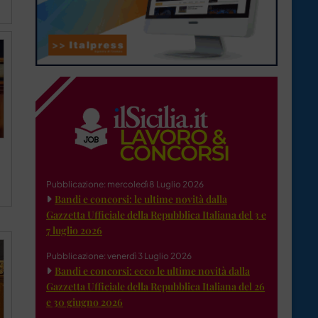
Pubblicazione: mercoledì 8 Luglio 2026
Bandi e concorsi: le ultime novità dalla
Gazzetta Ufficiale della Repubblica Italiana del 3 e
7 luglio 2026
Pubblicazione: venerdì 3 Luglio 2026
Bandi e concorsi: ecco le ultime novità dalla
Gazzetta Ufficiale della Repubblica Italiana del 26
e 30 giugno 2026