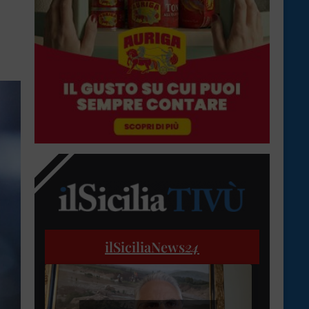
ilSiciliaNews
24