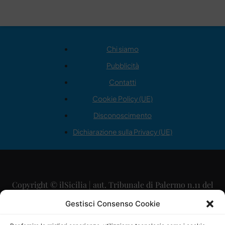
Chi siamo
Pubblicità
Contatti
Cookie Policy (UE)
Disconoscimento
Dichiarazione sulla Privacy (UE)
Copyright © ilSicilia | aut. Tribunale di Palermo n.11 del
29/09/2015
Gestisci Consenso Cookie
Editore: Mercurio Comunicazione Soc. Coop. A.R.L.