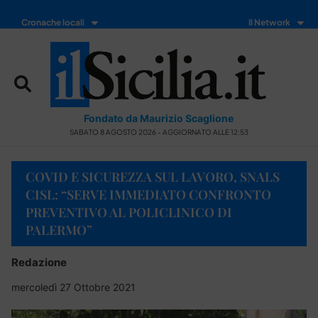
Cronache locali
Il Network
Fondato da Maurizio Scaglione
SABATO 8 AGOSTO 2026 - AGGIORNATO ALLE 12:53
COVID E SICUREZZA SUL LAVORO, SNALS
CISL: “SERVE IMMEDIATO CONFRONTO
PREVENTIVO AL POLICLINICO DI
PALERMO”
Redazione
mercoledì 27 Ottobre 2021