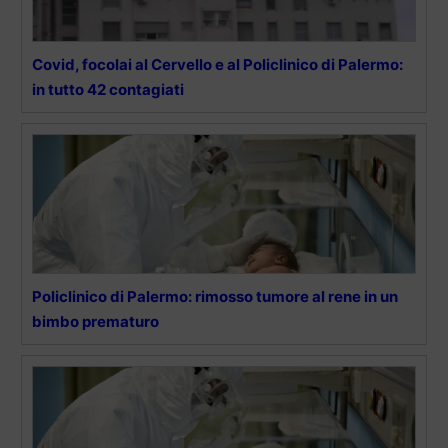
Covid, focolai al Cervello e al Policlinico di Palermo:
in tutto 42 contagiati
Policlinico di Palermo: rimosso tumore al rene in un
bimbo prematuro