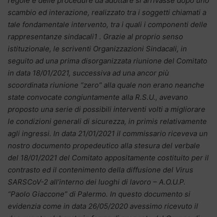
regole e delle procedure da adottare si arrivasse dopo uno
scambio ed interazione, realizzato tra i soggetti chiamati a
tale fondamentale intervento, tra i quali i componenti delle
rappresentanze sindacali1 . Grazie al proprio senso
istituzionale, le scriventi Organizzazioni Sindacali, in
seguito ad una prima disorganizzata riunione del Comitato
in data 18/01/2021, successiva ad una ancor più
scoordinata riunione “zero” alla quale non erano neanche
state convocate congiuntamente alla R.S.U., avevano
proposto una serie di possibili interventi volti a migliorare
le condizioni generali di sicurezza, in primis relativamente
agli ingressi. In data 21/01/2021 il commissario riceveva un
nostro documento propedeutico alla stesura del verbale
del 18/01/2021 del Comitato appositamente costituito per il
contrasto ed il contenimento della diffusione del Virus
SARSCoV-2 all’interno dei luoghi di lavoro – A.O.U.P.
“Paolo Giaccone” di Palermo. In questo documento si
evidenzia come in data 26/05/2020 avessimo ricevuto il