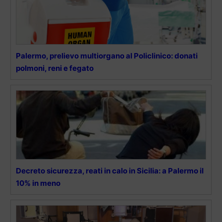
Palermo, prelievo multiorgano al Policlinico: donati
polmoni, reni e fegato
Decreto sicurezza, reati in calo in Sicilia: a Palermo il
10% in meno