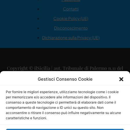
Contatti
Cookie Policy (UE)
Disconoscimento
Dichiarazione sulla Privacy (UE)
Copyright © ilSicilia | aut. Tribunale di Palermo n.11 del
29/09/2015
Gestisci Consenso Cookie
Editore: Mercurio Comunicazione Soc. Coop. A.R.L.
Per fornire le migliori esperienze, utilizziamo tecnologie come i cookie
per memorizzare e/o accedere alle informazioni del dispositivo. Il
Direttore Editoriale: Maurizio Scaglione
consenso a queste tecnologie ci permetterà di elaborare dati come il
comportamento di navigazione o ID unici su questo sito. Non
Direttore Responsabile: Maria Calabrese
acconsentire o ritirare il consenso può influire negativamente su alcune
caratteristiche e funzioni.
p.zza Sant’Oliva, 9 – 90141 – Palermo – 091335557