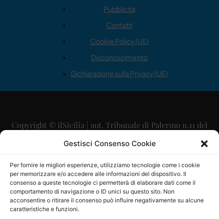
Pubblicità
Contatti
Cookie Policy (UE)
Disconoscimento
Dichiarazione sulla Privacy (UE)
Copyright © ilSicilia | aut. Tribunale di Palermo n.11 del
29/09/2015
Gestisci Consenso Cookie
Editore: Mercurio Comunicazione Soc. Coop. A.R.L.
Per fornire le migliori esperienze, utilizziamo tecnologie come i cookie
per memorizzare e/o accedere alle informazioni del dispositivo. Il
Direttore Editoriale: Maurizio Scaglione
consenso a queste tecnologie ci permetterà di elaborare dati come il
comportamento di navigazione o ID unici su questo sito. Non
Direttore Responsabile: Maria Calabrese
acconsentire o ritirare il consenso può influire negativamente su alcune
caratteristiche e funzioni.