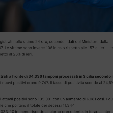
istrati nelle ultime 24 ore, secondo i dati del Ministero della
67. Le vittime sono invece 106 in calo rispetto alle 157 di ieri. Il 
etto al 26% di ieri.
trati a fronte di 34.336 tamponi processati in Sicilia secondo i
i nuovi positivi erano 9.747. Il tasso di positività scende al 24,5%
li attuali positivi sono 135.091 con un aumento di 6.081 casi. I gua
me che portano il totale dei decessi 11.344.
1033, 10 in meno rispetto al giorno precedente, in terapia inten