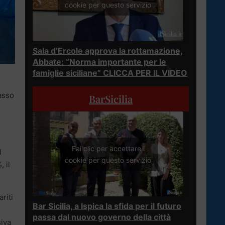
cookie per questo servizio
Sala d’Ercole approva la rottamazione,
Abbate: “Norma importante per le
famiglie siciliane” CLICCA PER IL VIDEO
tasso
BarSicilia
Fai clic per accettare i
l
cookie per questo servizio
, il
riti
Bar Sicilia, a Ispica la sfida per il futuro
passa dal nuovo governo della città
siva