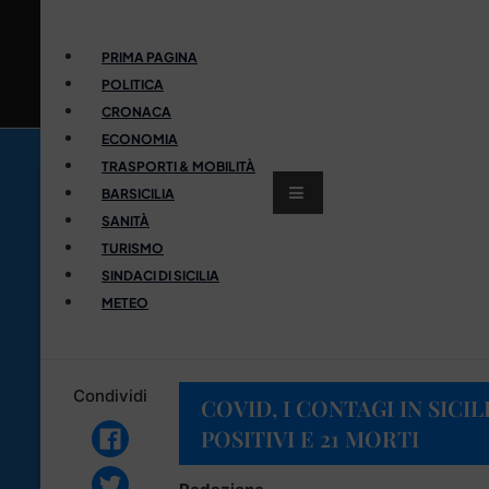
PRIMA PAGINA
POLITICA
CRONACA
ECONOMIA
TRASPORTI & MOBILITÀ
BARSICILIA
SANITÀ
TURISMO
SINDACI DI SICILIA
METEO
Condividi
COVID, I CONTAGI IN SICILI
POSITIVI E 21 MORTI