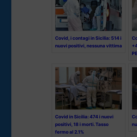
Covid, i contagi in Sicilia: 514 i
Co
nuovi positivi, nessuna vittima
+4
P
Covid in Sicilia: 474 i nuovi
Co
positivi, 18 i morti. Tasso
nu
fermo al 2.1%