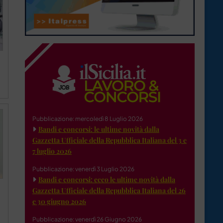
Pubblicazione: mercoledì 8 Luglio 2026
Bandi e concorsi: le ultime novità dalla
Gazzetta Ufficiale della Repubblica Italiana del 3 e
7 luglio 2026
Pubblicazione: venerdì 3 Luglio 2026
Bandi e concorsi: ecco le ultime novità dalla
Gazzetta Ufficiale della Repubblica Italiana del 26
e 30 giugno 2026
Pubblicazione: venerdì 26 Giugno 2026