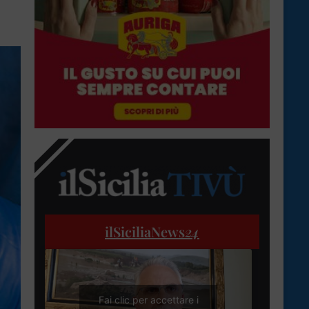
ilSiciliaNews
24
Fai clic per accettare i