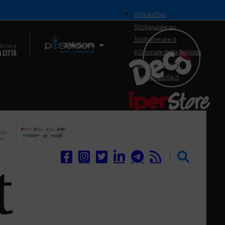
il SiciliaTivù
Siciliarurale.eu
Siciliammare.it
Il Network
Il Giornale della Bellezza
Siciliamedica.it
Sanitainsicilia.it