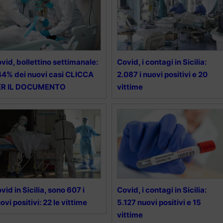
vid, bollettino settimanale:
Covid, i contagi in Sicilia:
4% dei nuovi casi CLICCA
2.087 i nuovi positivi e 20
ER IL DOCUMENTO
vittime
vid in Sicilia, sono 607 i
Covid, i contagi in Sicilia:
ovi positivi: 22 le vittime
5.127 nuovi positivi e 15
vittime