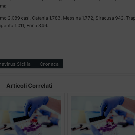
ima.
ermo 2.089 casi, Catania 1.783, Messina 1.772, Siracusa 942, Tra
igento 1.011, Enna 346.
avirus Sicilia
Cronaca
Articoli Correlati