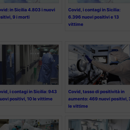
vid: in Sicilia 4.803 i nuovi
Covid, i contagi in Sicilia:
sitivi, 9 i morti
6.396 nuovi positivi e 13
vittime
vid, i contagi in Sicilia: 943
Covid, tasso di positività in
nuovi positivi, 10 le vittime
aumento: 469 nuovi positivi, 
le vittime