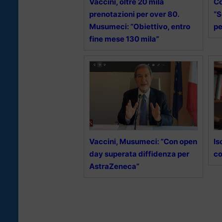
Vaccini, oltre 20 mila
Co
prenotazioni per over 80.
“S
Musumeci: “Obiettivo, entro
pe
fine mese 130 mila”
Vaccini, Musumeci: “Con open
Is
day superata diffidenza per
co
AstraZeneca”