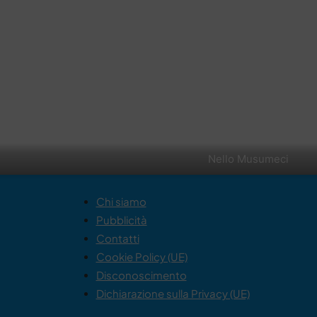
Nello Musumeci
Chi siamo
Pubblicità
Contatti
Cookie Policy (UE)
Disconoscimento
Dichiarazione sulla Privacy (UE)