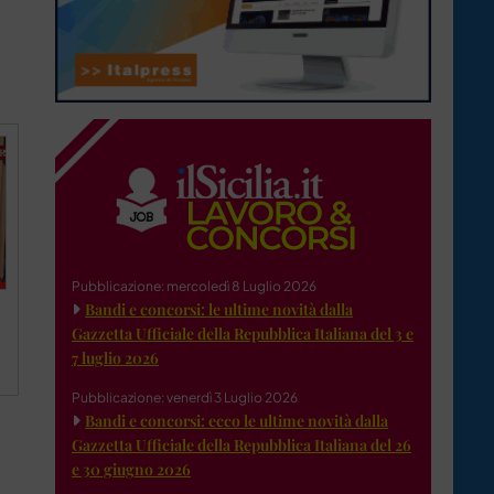
Pubblicazione: mercoledì 8 Luglio 2026
Bandi e concorsi: le ultime novità dalla
Gazzetta Ufficiale della Repubblica Italiana del 3 e
7 luglio 2026
Pubblicazione: venerdì 3 Luglio 2026
Bandi e concorsi: ecco le ultime novità dalla
Gazzetta Ufficiale della Repubblica Italiana del 26
e 30 giugno 2026