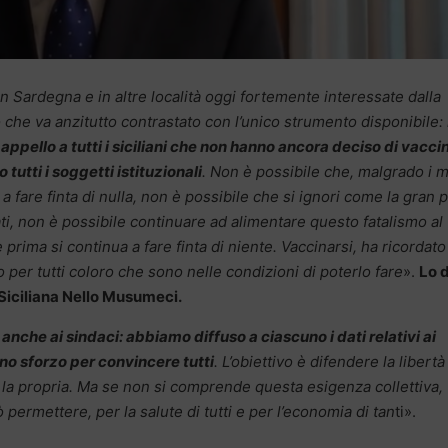
 in Sardegna e in altre località oggi fortemente interessate dalla
o che va anzitutto contrastato con l’unico strumento disponibile: 
ppello a tutti i siciliani che non hanno ancora deciso di vacci
tutti i soggetti istituzionali
. Non è possibile che, malgrado i 
a fare finta di nulla, non è possibile che si ignori come la gran 
ti, non è possibile continuare ad alimentare questo fatalismo al
e prima si continua a fare finta di niente. Vaccinarsi, ha ricordato 
o per tutti coloro che sono nelle condizioni di poterlo fare
».
Lo d
 Siciliana Nello Musumeci.
 anche ai sindaci: abbiamo diffuso a ciascuno i dati relativi ai
no sforzo per convincere tutti
. L’obiettivo è difendere la libertà
e la propria. Ma se non si comprende questa esigenza collettiva,
ò permettere, per la salute di tutti e per l’economia di tan
ti».