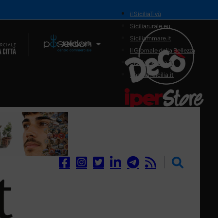
il SiciliaTivù
Siciliarurale.eu
Siciliammare.it
Il Network
Il Giornale della Bellezza
Siciliamedica.it
Sanitainsicilia.it