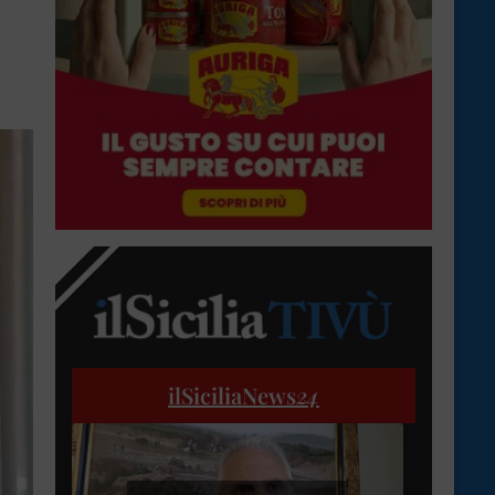
ilSiciliaNews
24