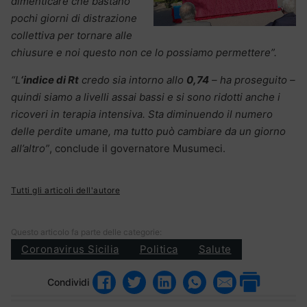
dimenticare che bastano
pochi giorni di distrazione
collettiva per tornare alle
chiusure e noi questo non ce lo possiamo permettere”.
“L
‘indice di Rt
credo sia intorno allo
0,74
– ha proseguito –
quindi siamo a livelli assai bassi e si sono ridotti anche i
ricoveri in terapia intensiva. Sta diminuendo il numero
delle perdite umane, ma tutto può cambiare da un giorno
all’altro”
, conclude il governatore Musumeci.
Tutti gli articoli dell'autore
Questo articolo fa parte delle categorie:
Coronavirus Sicilia
Politica
Salute
Condividi