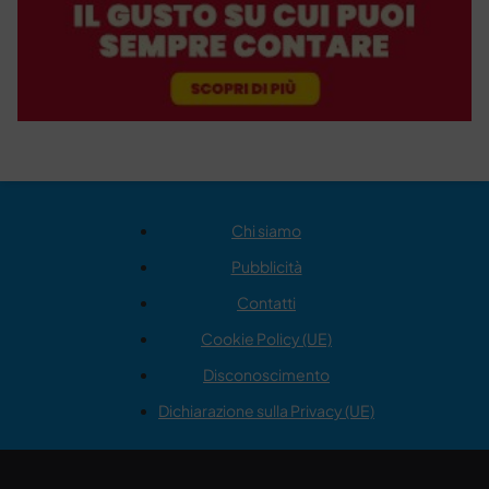
Chi siamo
Pubblicità
Contatti
Cookie Policy (UE)
Disconoscimento
Dichiarazione sulla Privacy (UE)