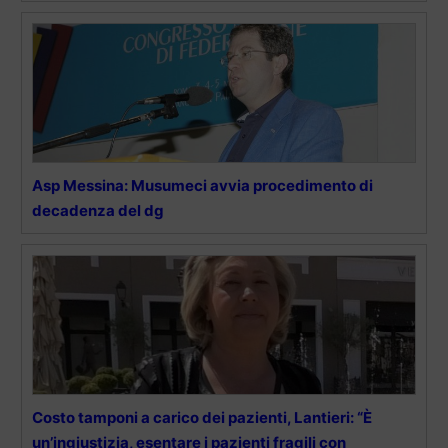
Asp Messina: Musumeci avvia procedimento di
decadenza del dg
Costo tamponi a carico dei pazienti, Lantieri: “È
un’ingiustizia, esentare i pazienti fragili con