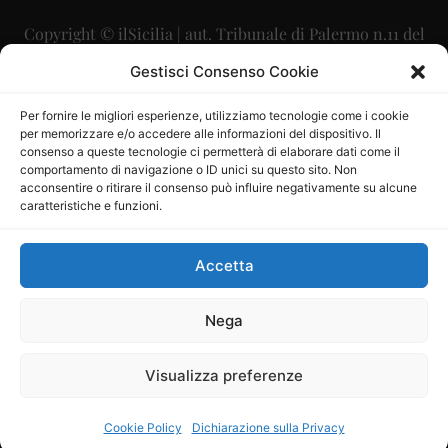
Copyright © ilSicilia | aut. Tribunale di Palermo n.11 del
29/09/2015
Gestisci Consenso Cookie
Editore: Mercurio Comunicazione Soc. Coop. A.R.L.
Per fornire le migliori esperienze, utilizziamo tecnologie come i cookie
per memorizzare e/o accedere alle informazioni del dispositivo. Il
Direttore Editoriale: Maurizio Scaglione
consenso a queste tecnologie ci permetterà di elaborare dati come il
comportamento di navigazione o ID unici su questo sito. Non
Direttore Responsabile: Maria Calabrese
acconsentire o ritirare il consenso può influire negativamente su alcune
caratteristiche e funzioni.
p.zza Sant’Oliva, 9 – 90141 – Palermo – 091335557
P.IVA: 06334930820
Accetta
Mercurio Comunicazione Società Cooperativa a r.l. è
iscritta al Registro degli Operatori di Comunicazione al
Nega
numero 26988
Visualizza preferenze
Sito gestito da
La Digitale srl
–
info@ladigitale.it
Cookie Policy
Dichiarazione sulla Privacy