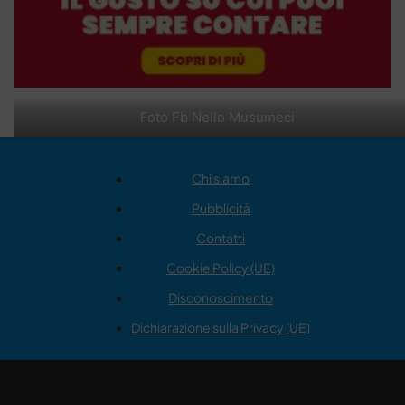
Foto Fb Nello Musumeci
Chi siamo
Pubblicità
Contatti
Cookie Policy (UE)
Disconoscimento
Dichiarazione sulla Privacy (UE)