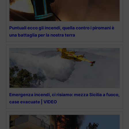
Puntuali ecco gli incendi, quella contro i piromani è
una battaglia per la nostra terra
Emergenza incendi, ci risiamo: mezza Sicilia a fuoco,
case evacuate | VIDEO