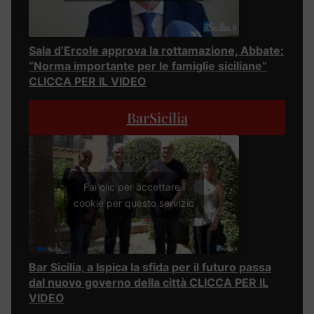
Sala d’Ercole approva la rottamazione, Abbate:
“Norma importante per le famiglie siciliane”
CLICCA PER IL VIDEO
BarSicilia
Fai clic per accettare i
cookie per questo servizio
Bar Sicilia, a Ispica la sfida per il futuro passa
dal nuovo governo della città CLICCA PER IL
VIDEO