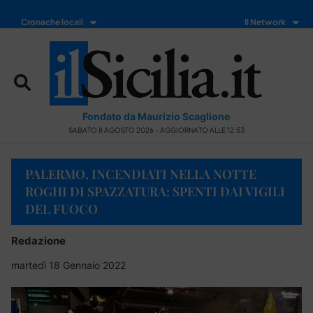
Cronache locali
Il Network
Fondato da Maurizio Scaglione
SABATO 8 AGOSTO 2026 - AGGIORNATO ALLE 12:53
PALERMO, INCENDIATI NELLA NOTTE
ROGHI DI SPAZZATURA: SPENTI DAI VIGILI
DEL FUOCO
Redazione
martedì 18 Gennaio 2022