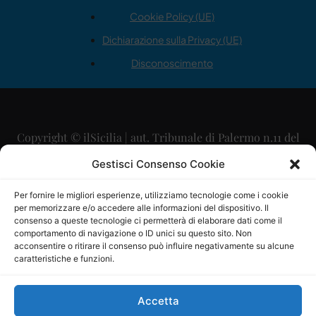
Cookie Policy (UE)
Dichiarazione sulla Privacy (UE)
Disconoscimento
Copyright © ilSicilia | aut. Tribunale di Palermo n.11 del
29/09/2015
Gestisci Consenso Cookie
Editore: Mercurio Comunicazione Soc. Coop. A.R.L.
Per fornire le migliori esperienze, utilizziamo tecnologie come i cookie
per memorizzare e/o accedere alle informazioni del dispositivo. Il
Direttore Editoriale: Maurizio Scaglione
consenso a queste tecnologie ci permetterà di elaborare dati come il
comportamento di navigazione o ID unici su questo sito. Non
Direttore Responsabile: Maria Calabrese
acconsentire o ritirare il consenso può influire negativamente su alcune
caratteristiche e funzioni.
p.zza Sant’Oliva, 9 – 90141 – Palermo – 091335557
P.IVA: 06334930820
Accetta
Mercurio Comunicazione Società Cooperativa a r.l. è