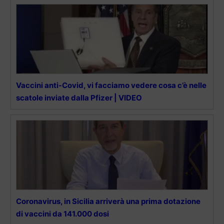
Vaccini anti-Covid, vi facciamo vedere cosa c’è nelle
scatole inviate dalla Pfizer | VIDEO
Coronavirus, in Sicilia arriverà una prima dotazione
di vaccini da 141.000 dosi