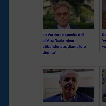
La Vardera deposita ddl
Sv
all’Ars: “Isole minori
‘v
abbandonate, diamo loro
vu
dignità”