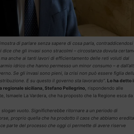
dimostra di parlare senza sapere di cosa parla, contraddicendosi
 ci dice che gli invasi sono stracolmi – circostanza dovuta certa
a anche ai tanti lavori di efficientamento delle reti voluti dal
sparmio idrico che hanno permesso un minor consumo – e dall’alt
erno. Se gli invasi sono pieni, la crisi non può essere figlia dell
stribuzione. E su questo il governo sta lavorando”
.
Lo ha detto i
 regionale siciliana, Stefano Pellegrino,
rispondendo alle
nte, Ismaele La Vardera, che ha proposto che la Regione esca da
o slogan vuoto. Significherebbe ritornare a un periodo di
rse, proprio quella che ha prodotto il caos che abbiamo eredita
vece parte del processo che oggi ci permette di avere riserve