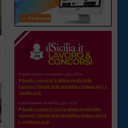
e
Pubblicazione: mercoledì 8 Luglio 2026
Bandi e concorsi: le ultime novità dalla
Gazzetta Ufficiale della Repubblica Italiana del 3 e
7 luglio 2026
Pubblicazione: venerdì 3 Luglio 2026
Bandi e concorsi: ecco le ultime novità dalla
Gazzetta Ufficiale della Repubblica Italiana del 26
e 30 giugno 2026