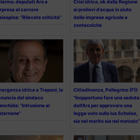
lermo. deputati Ars a
Crisi idrica, ok dalla Regione
rpresa al carcere
ai prelievi d’acqua in aiuto
laspina: “Rilevate criticità”
delle imprese agricole e
zootecniche
ergenza idrica a Trapani, la
Cittadinanza, Pellegrino (FI):
nuncia del sindaco
“Inopportuno fare una seduta
anchida: “Intrusione al
dell’Ars per approvare una
sternone”
legge voto sullo Ius Scholae,
sia nel merito sia nel metodo”