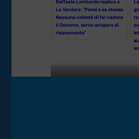
Raffaele Lombardo replica a
La
La Vardera: “Pensi a se stesso.
go
Nessuna volontà di far cadere
ra
il Governo, serve un’opera di
co
risanamento”
in
au
in