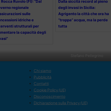
 Rocca Ruvolo (FI): “Dal
Dalla siccità record al pieno
verno regionale
degli invasi in Sicilia:
ssicurazioni sulle
Agrigento la città che ora ha
ncessioni idriche e
“troppa” acqua, ma la perde
terventi strutturali per
tutta
mentare la capacità degli
vasi”
Stefano Pellegrino
Chi siamo
Pubblicità
Contatti
Cookie Policy (UE)
Disconoscimento
Dichiarazione sulla Privacy (UE)