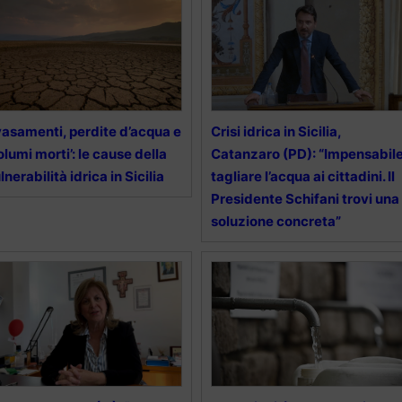
asamenti, perdite d’acqua e
Crisi idrica in Sicilia,
olumi morti’: le cause della
Catanzaro (PD): “Impensabil
lnerabilità idrica in Sicilia
tagliare l’acqua ai cittadini. Il
Presidente Schifani trovi una
soluzione concreta”