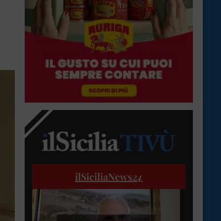
ilSiciliaNews
24