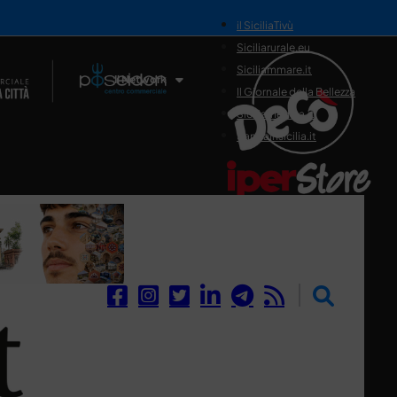
il SiciliaTivù
Siciliarurale.eu
Siciliammare.it
Il Network
Il Giornale della Bellezza
Siciliamedica.it
Sanitainsicilia.it