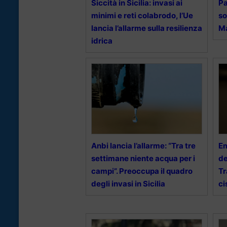
Siccità in Sicilia: invasi ai
Pa
minimi e reti colabrodo, l’Ue
so
lancia l’allarme sulla resilienza
Ma
idrica
Anbi lancia l’allarme: “Tra tre
Em
settimane niente acqua per i
de
campi”. Preoccupa il quadro
Tr
degli invasi in Sicilia
ci