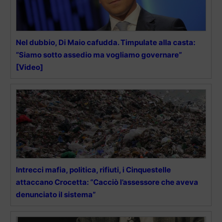
Nel dubbio, Di Maio cafudda. Timpulate alla casta:
“Siamo sotto assedio ma vogliamo governare”
[Video]
Intrecci mafia, politica, rifiuti, i Cinquestelle
attaccano Crocetta: “Cacciò l’assessore che aveva
denunciato il sistema”