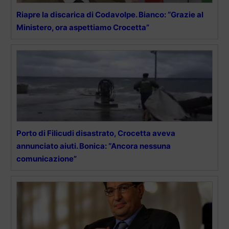
Riapre la discarica di Codavolpe. Bianco: “Grazie al
Ministero, ora aspettiamo Crocetta”
Porto di Filicudi disastrato, Crocetta aveva
annunciato aiuti. Bonica: “Ancora nessuna
comunicazione”