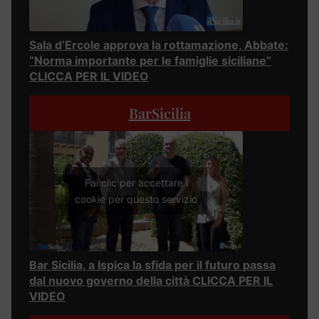
Sala d’Ercole approva la rottamazione, Abbate:
“Norma importante per le famiglie siciliane”
CLICCA PER IL VIDEO
BarSicilia
Fai clic per accettare i
cookie per questo servizio
Bar Sicilia, a Ispica la sfida per il futuro passa
dal nuovo governo della città CLICCA PER IL
VIDEO