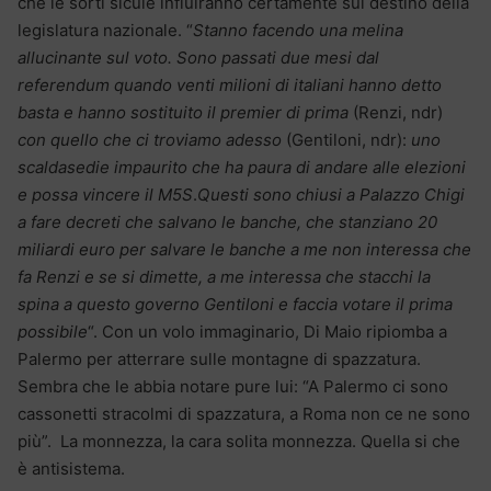
che le sorti sicule influiranno certamente sul destino della
legislatura nazionale. “
Stanno facendo una melina
allucinante sul voto. Sono passati due mesi dal
referendum quando venti milioni di italiani hanno detto
basta e hanno sostituito il premier di prima
(Renzi, ndr)
con quello che ci troviamo adesso
(Gentiloni, ndr):
uno
scaldasedie impaurito che ha paura di andare alle elezioni
e possa vincere il M5S
.
Questi sono chiusi a Palazzo Chigi
a fare decreti che salvano le banche, che stanziano 20
miliardi euro per salvare le banche a me non interessa che
fa Renzi e se si dimette, a me interessa che stacchi la
spina a questo governo Gentiloni e faccia votare il prima
possibile
“. Con un volo immaginario, Di Maio ripiomba a
Palermo per atterrare sulle montagne di spazzatura.
Sembra che le abbia notare pure lui: “A Palermo ci sono
cassonetti stracolmi di spazzatura, a Roma non ce ne sono
più”. La monnezza, la cara solita monnezza. Quella si che
è antisistema.