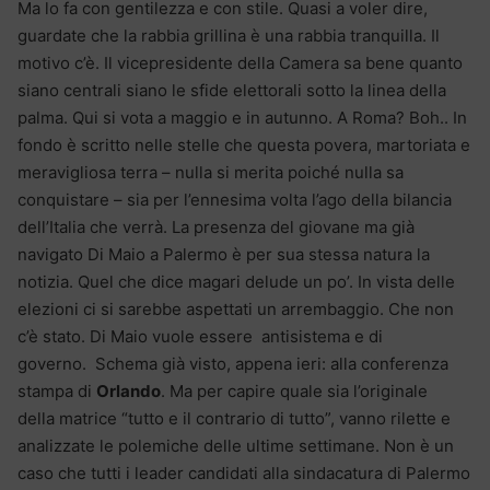
Ma lo fa con gentilezza e con stile. Quasi a voler dire,
guardate che la rabbia grillina è una rabbia tranquilla. Il
motivo c’è. Il vicepresidente della Camera sa bene quanto
siano centrali siano le sfide elettorali sotto la linea della
palma. Qui si vota a maggio e in autunno. A Roma? Boh.. In
fondo è scritto nelle stelle che questa povera, martoriata e
meravigliosa terra – nulla si merita poiché nulla sa
conquistare – sia per l’ennesima volta l’ago della bilancia
dell’Italia che verrà. La presenza del giovane ma già
navigato Di Maio a Palermo è per sua stessa natura la
notizia. Quel che dice magari delude un po’. In vista delle
elezioni ci si sarebbe aspettati un arrembaggio. Che non
c’è stato. Di Maio vuole essere antisistema e di
governo. Schema già visto, appena ieri: alla conferenza
stampa di
Orlando
. Ma per capire quale sia l’originale
della matrice “tutto e il contrario di tutto”, vanno rilette e
analizzate le polemiche delle ultime settimane. Non è un
caso che tutti i leader candidati alla sindacatura di Palermo