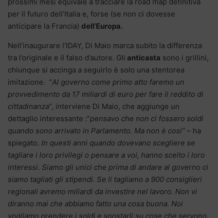
prossimi mesi equivale a tracciare la road map definitiva
per il futuro dell’Italia e, forse (se non ci dovesse
anticipare la Francia)
dell’Europa.
Nell’inaugurare l’IDAY, Di Maio marca subito la differenza
tra l’originale e il falso d’autore. Gli
anticasta
sono i grillini,
chiunque si accinga a seguirlo è solo una stentorea
imitazione. “
Al governo come primo atto faremo un
provvedimento da 17 miliardi di euro per fare il reddito di
cittadinanza
”, interviene Di Maio, che aggiunge un
dettaglio interessante :”
pensavo che non ci fossero soldi
quando sono arrivato in Parlamento. Ma non è cosi”
– ha
spiegato.
In questi anni quando dovevano scegliere se
tagliare i loro privilegi o pensare a voi, hanno scelto i loro
interessi. Siamo gli unici che prima di andare al governo ci
siamo tagliati gli stipendi. Se li tagliamo a 900 consiglieri
regionali avremo miliardi da investire nel lavoro. Non vi
diranno mai che abbiamo fatto una cosa buona. Noi
vogliamo prendere i soldi e spostarli su cose che servono.