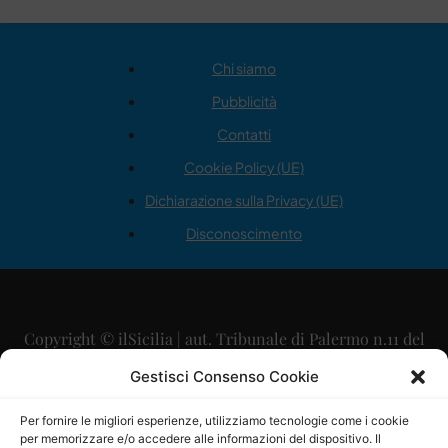
Chi siamo
Pubblicità
Contatti
Cookie Policy (UE)
Dichiarazione sulla Privacy (UE)
Disconoscimento
Copyright © ilSicilia | aut. Tribunale di Palermo n.11 del
29/09/2015
Gestisci Consenso Cookie
Editore: Mercurio Comunicazione Soc. Coop. A.R.L.
Per fornire le migliori esperienze, utilizziamo tecnologie come i cookie
per memorizzare e/o accedere alle informazioni del dispositivo. Il