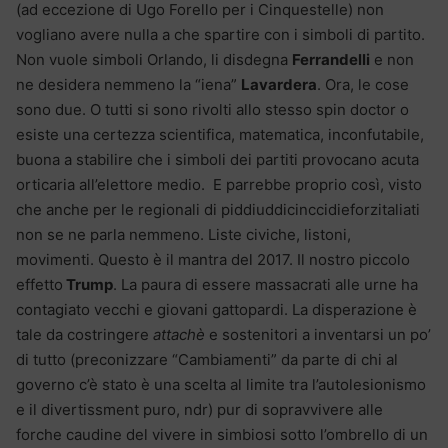
(ad eccezione di Ugo Forello per i Cinquestelle) non
vogliano avere nulla a che spartire con i simboli di partito.
Non vuole simboli Orlando, li disdegna
Ferrandelli
e non
ne desidera nemmeno la “iena”
Lavardera
. Ora, le cose
sono due. O tutti si sono rivolti allo stesso spin doctor o
esiste una certezza scientifica, matematica, inconfutabile,
buona a stabilire che i simboli dei partiti provocano acuta
orticaria all’elettore medio. E parrebbe proprio così, visto
che anche per le regionali di piddiuddicinccidieforzitaliati
non se ne parla nemmeno. Liste civiche, listoni,
movimenti. Questo è il mantra del 2017. Il nostro piccolo
effetto
Trump
. La paura di essere massacrati alle urne ha
contagiato vecchi e giovani gattopardi. La disperazione è
tale da costringere
attachè
e sostenitori a inventarsi un po’
di tutto (preconizzare “Cambiamenti” da parte di chi al
governo c’è stato è una scelta al limite tra l’autolesionismo
e il divertissment puro, ndr) pur di sopravvivere alle
forche caudine del vivere in simbiosi sotto l’ombrello di un