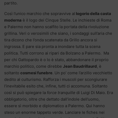
partito.
Così l’unico marchio che sopravvive al
logorio della casta
moderna
è il logo dei Cinque Stelle. Le inchieste di Roma
e Palermo non hanno scalfito la portata della rivoluzione
grillina. Veri o verosimili che siano, i sondaggi sull’aria che
tira dicono che l’onda scatenata da Grillo ancora si
ingrossa. E pare sia pronta a inondare tutta la scena
politica. Tutti corrono ai ripari da Bolzano a Palermo. Ma
per chi Gattopardo è o lo è stato, abbandonare il proprio
marchio politico, come direbbe
Jean Baudrillaurd
, è
soltanto
cosmesi funebre
. Un po’ come l’arzillo vecchietto
dedito al culturismo. Rafforza i muscoli per scongiurare
l’inevitabile esito che, infine, tutti ci accomuna. Soltanto
così si può spiegare la
force tranquille
di Luigi Di Maio. Era
obbligatorio, oltre che dettato dall’indole dell’uomo,
essere sì morbido e diplomatico a Palermo. Qui hanno
steso un enorme tappeto verde. Lanciare le fiches nei