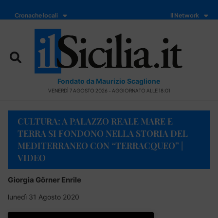
Cronache locali
Il Network
Fondato da Maurizio Scaglione
VENERDÌ 7 AGOSTO 2026 - AGGIORNATO ALLE 18:01
CULTURA: A PALAZZO REALE MARE E
TERRA SI FONDONO NELLA STORIA DEL
MEDITERRANEO CON “TERRACQUEO” |
VIDEO
Giorgia Görner Enrile
lunedì 31 Agosto 2020