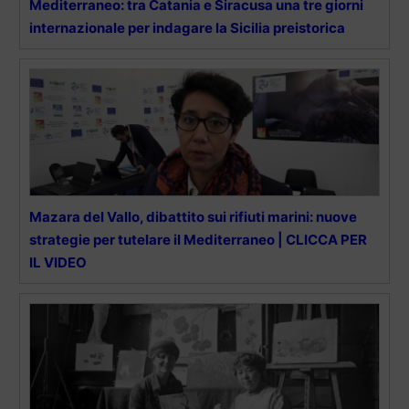
Mediterraneo: tra Catania e Siracusa una tre giorni
internazionale per indagare la Sicilia preistorica
Mazara del Vallo, dibattito sui rifiuti marini: nuove
strategie per tutelare il Mediterraneo | CLICCA PER
IL VIDEO