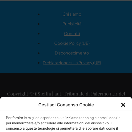
Chi siamo
Pubblicità
Contatti
Cookie Policy (UE)
Disconoscimento
Dichiarazione sulla Privacy (UE)
Copyright © ilSicilia | aut. Tribunale di Palermo n.11 del
29/09/2015
Gestisci Consenso Cookie
Editore: Mercurio Comunicazione Soc. Coop. A.R.L.
Per fornire le migliori esperienze, utilizziamo tecnologie come i cookie
per memorizzare e/o accedere alle informazioni del dispositivo. Il
Direttore Editoriale: Maurizio Scaglione
consenso a queste tecnologie ci permetterà di elaborare dati come il