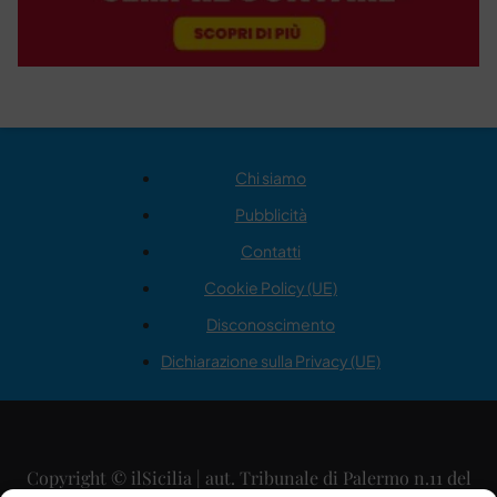
Chi siamo
Pubblicità
Contatti
Cookie Policy (UE)
Disconoscimento
Dichiarazione sulla Privacy (UE)
Copyright © ilSicilia | aut. Tribunale di Palermo n.11 del