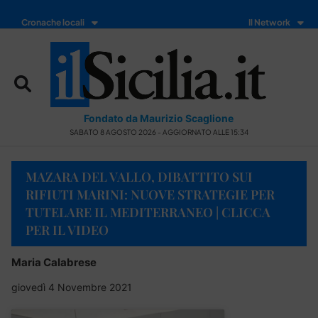
Cronache locali
Il Network
Fondato da Maurizio Scaglione
SABATO 8 AGOSTO 2026 - AGGIORNATO ALLE 15:34
MAZARA DEL VALLO, DIBATTITO SUI
RIFIUTI MARINI: NUOVE STRATEGIE PER
TUTELARE IL MEDITERRANEO | CLICCA
PER IL VIDEO
Maria Calabrese
giovedì 4 Novembre 2021