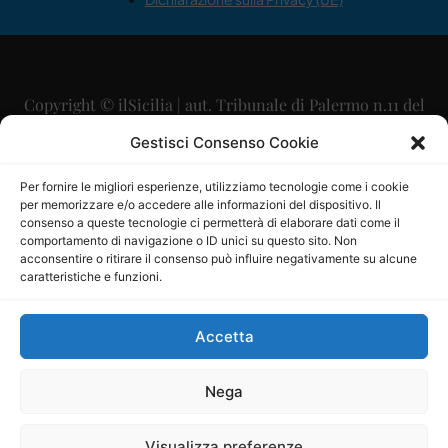
Copyright © ilSicilia | aut. Tribunale di Palermo n.11 del
29/09/2015
Gestisci Consenso Cookie
Editore: Mercurio Comunicazione Soc. Coop. A.R.L.
Per fornire le migliori esperienze, utilizziamo tecnologie come i cookie
per memorizzare e/o accedere alle informazioni del dispositivo. Il
Direttore Editoriale: Maurizio Scaglione
consenso a queste tecnologie ci permetterà di elaborare dati come il
comportamento di navigazione o ID unici su questo sito. Non
Direttore Responsabile: Maria Calabrese
acconsentire o ritirare il consenso può influire negativamente su alcune
caratteristiche e funzioni.
p.zza Sant’Oliva, 9 – 90141 – Palermo – 091335557
P.IVA: 06334930820
Accetta
Mercurio Comunicazione Società Cooperativa a r.l. è
iscritta al Registro degli Operatori di Comunicazione al
Nega
numero 26988
Visualizza preferenze