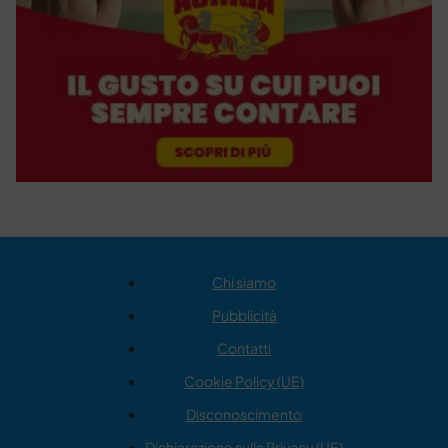
Chi siamo
Pubblicità
Contatti
Cookie Policy (UE)
Disconoscimento
Dichiarazione sulla Privacy (UE)