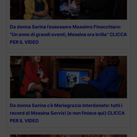
Da donna Sarina l’assessore Massimo Finocchiaro:
“Un anno di grandi eventi, Messina ora brilla” CLICCA
PER IL VIDEO
Da donna Sarina c’è Mariagrazia Interdonato: tutti i
record di Messina Servizi (e non finisce qui) CLICCA
PER IL VIDEO