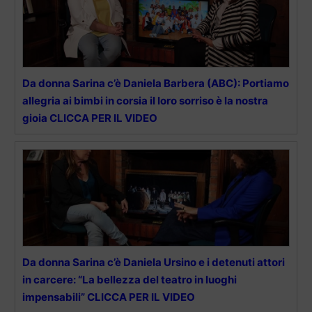
Da donna Sarina c’è Daniela Barbera (ABC): Portiamo
allegria ai bimbi in corsia il loro sorriso è la nostra
gioia CLICCA PER IL VIDEO
Da donna Sarina c’è Daniela Ursino e i detenuti attori
in carcere: “La bellezza del teatro in luoghi
impensabili” CLICCA PER IL VIDEO