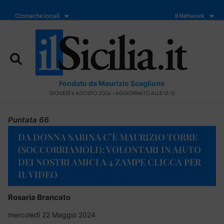
Cronache locali
Il Network
Fondato da Maurizio Scaglione
GIOVEDÌ 6 AGOSTO 2026 - AGGIORNATO ALLE 12:15
Puntata 66
DA DONNA SARINA C’È MAURIZIO TORRE
(SOCCORRIAMOLI): VOLONTARI IN AIUTO
DEI NOSTRI AMICI A 4 ZAMPE CLICCA PER
IL VIDEO
Rosaria Brancato
mercoledì 22 Maggio 2024