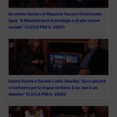
Da donna Sarina c’è Maurizio Cacace (Patrimonio
Spa): “A Messina beni di prestigio e di alto valore
sociale” CLICCA PER IL VIDEO
Donna Sarina e Davide Liotta (Auclis): “Ecco perchè
ci battiamo per la lingua siciliana. E no, non è un
dialetto” CLICCA PER IL VIDEO