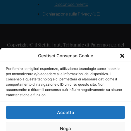
Disconoscimento
Dichiarazione sulla Privacy (UE)
Copyright © ilSicilia | aut. Tribunale di Palermo n.11 del
29/09/2015
Gestisci Consenso Cookie
Editore: Mercurio Comunicazione Soc. Coop. A.R.L.
Per fornire le migliori esperienze, utilizziamo tecnologie come i cookie
per memorizzare e/o accedere alle informazioni del dispositivo. Il
Direttore Editoriale: Maurizio Scaglione
consenso a queste tecnologie ci permetterà di elaborare dati come il
comportamento di navigazione o ID unici su questo sito. Non
Direttore Responsabile: Maria Calabrese
acconsentire o ritirare il consenso può influire negativamente su alcune
caratteristiche e funzioni.
p.zza Sant’Oliva, 9 – 90141 – Palermo – 091335557
P.IVA: 06334930820
Accetta
Mercurio Comunicazione Società Cooperativa a r.l. è
iscritta al Registro degli Operatori di Comunicazione al
Nega