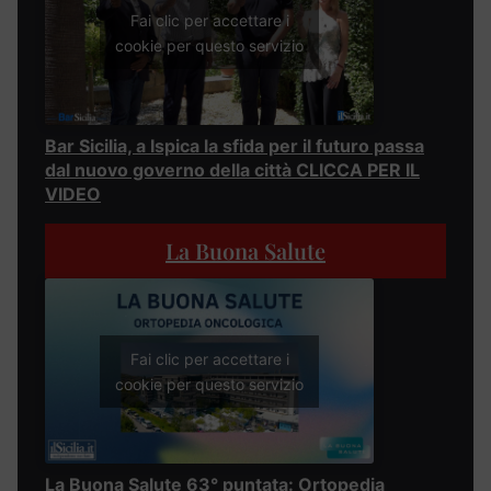
Fai clic per accettare i
cookie per questo servizio
Bar Sicilia, a Ispica la sfida per il futuro passa
dal nuovo governo della città CLICCA PER IL
VIDEO
La Buona Salute
Fai clic per accettare i
cookie per questo servizio
La Buona Salute 63° puntata: Ortopedia