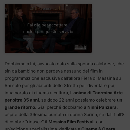
Fai clic per accettare i
cookie per questo servizio
Dobbiamo a lui, avvocato nato sulla sponda calabrese, che
sin da bambino non perdeva nessuno dei film in
programmazione esclusiva dall’allora Fiera di Messina su
Rai solo per gli abitanti dello Stretto per diventare poi,
innamorato di cinema e cultura, l’
anima di
Taormina Arte
per oltre 35 anni
, se dopo 22 anni possiamo celebrare
un
grande ritorno.
Già, perché dobbiamo
a Ninni Panzera
,
ospite della 39esima puntata di donna Sarina, se dall’1 all’8
dicembre “rinasce” il
Messina Film Festival,
con
un’edizione specialissima, dedicata a
Cinema & Opera.