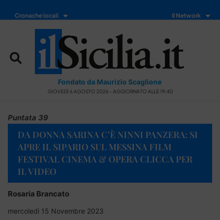
Cronache locali
Il Network
Fondato da Maurizio Scaglione
GIOVEDÌ 6 AGOSTO 2026 - AGGIORNATO ALLE 19:40
Puntata 39
DA DONNA SARINA C’È NINNI PANZERA: SI
APRE IL SIPARIO SUL MESSINA FILM
FESTIVAL CINEMA & OPERA CLICCA PER
IL VIDEO
Rosaria Brancato
mercoledì 15 Novembre 2023