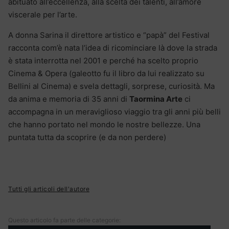
abituato all’eccellenza, alla scelta dei talenti, all’amore
viscerale per l’arte.
A donna Sarina il direttore artistico e “papà” del Festival
racconta com’è nata l’idea di ricominciare là dove la strada
è stata interrotta nel 2001 e perché ha scelto proprio
Cinema & Opera (galeotto fu il libro da lui realizzato su
Bellini al Cinema) e svela dettagli, sorprese, curiosità. Ma
da anima e memoria di 35 anni di
Taormina Arte
ci
accompagna in un meraviglioso viaggio tra gli anni più belli
che hanno portato nel mondo le nostre bellezze. Una
puntata tutta da scoprire (e da non perdere)
Tutti gli articoli dell'autore
Questo articolo fa parte delle categorie: