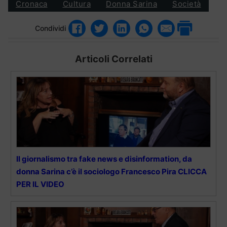
Cronaca
Cultura
Donna Sarina
Società
Condividi
Articoli Correlati
Il giornalismo tra fake news e disinformation, da
donna Sarina c’è il sociologo Francesco Pira CLICCA
PER IL VIDEO