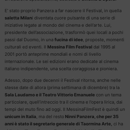
E’ stato proprio Panzera a far nascere il Festival, in quella
saletta Milan
i diventata cuore pulsante di una serie di
iniziative legate al mondo del cinema e dell’arte. Lui,
presidente dell’associazione, trasformò quei locali a pochi
passi dal Duomo, in una
fucina di idee
, proposte, momenti
culturali ed eventi. Il
Messina Film Festival
dal 1995 al
2001 portò anteprime mondiali e nomi di livello
internazionale. Le sei edizioni erano dedicate al cinema
italiano indipendente, una scelta coraggiosa e pioniera.
Adesso, dopo due decenni il Festival ritorna, anche nelle
stesse date di allora (prima settimana di dicembre) tra la
Sala Laudamo e il Teatro Vittorio Emanuele
con un tema
particolare, quell’intreccio tra il cinema e l’opera lirica, dai
tempi del muto fino ad oggi. Il MessinaFilmFest è quindi un
unicum in Italia
, ma del resto
Ninni Panzera, che per 35
anni è stato il segretario generale di Taormina Arte,
ci ha