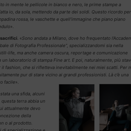
to in mente le pellicole in bianco e nero, le prime stampe a
fatta io, da sola, mettendo da parte dei soldi. Questo ricordo pe
mpadina rossa, le vaschette e quell’immagine che piano piano
edulo
».
sacrifici
. «
Sono andata a Milano, dove ho frequentato l’Accade
bale di Fotografia Professionale”, specializzandomi sia nella
 still-life, ma anche camera oscura, reportage e comunicazione
n laboratorio di stampa Fine art. E poi, naturalmente, più stav
il fashion, che si rifletteva inevitabilmente nei miei scatti. Per m
uitamente pur di stare vicino ai grandi professionisti. Là c’è una
o facile
».
 stata una sfida, alcuni
 questa terra abbia un
cui attualmente devo
oncezione della
on o al prodotto.
i di specializzazione e