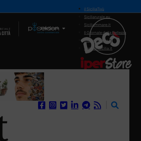
il SiciliaTivù
Siciliarurale.eu
Siciliammare.it
Il Network
Il Giornale della Bellezza
Siciliamedica.it
Sanitainsicilia.it