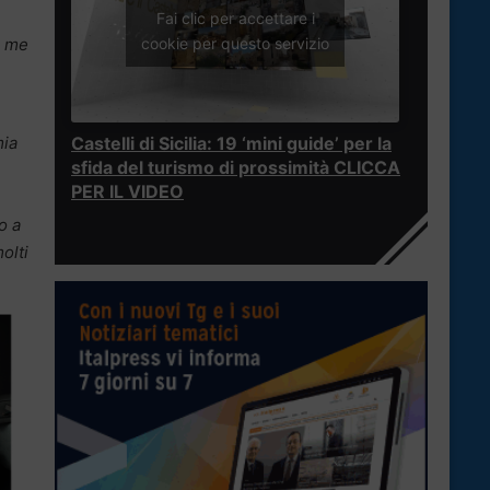
Fai clic per accettare i
r me
cookie per questo servizio
mia
Castelli di Sicilia: 19 ‘mini guide’ per la
sfida del turismo di prossimità CLICCA
PER IL VIDEO
o a
olti