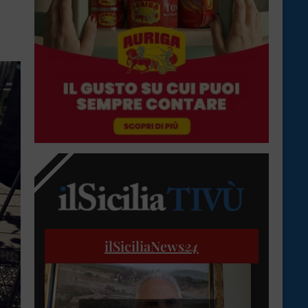
ilSiciliaNews
24