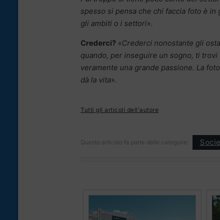
spesso si pensa che chi faccia foto è in g
gli ambiti o i settori
».
Crederci?
«
Crederci nonostante gli ostac
quando, per inseguire un sogno, ti trovi di
veramente una grande passione. La fotogra
dà la vita
».
Tutti gli articoli dell'autore
Socie
Questo articolo fa parte delle categorie: