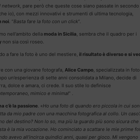
l network
, pare però che queste cose siano passate in secondo
he io), con mezzi innovativi e strumenti di ultima tecnologia,
n noi
. “
Basta fare la foto con un click
”.
mo nell’ambito della
moda in Sicilia
, sembra che il quadro per i
y
non sia così roseo.
o a fare la foto è uno del mestiere,
il risultato è diverso e si v
re con una giovane fotografa,
Alice Campo
, specializzata in foto
po un’esperienza di sette anni consolidata a Milano, decide di
rra, dolce e amara, ci crede. Il suo stile lo definisce
ntemporaneo, mimico e minimal
” .
a c’è la passione
. «
Ho una foto di quando ero piccola in cui so
atta da mio padre con una macchina fotografica al collo. Un caso
o del destino? Non lo so, ma più la guardo più sono sicura che
ta è la mia vocazione. Ho cominciato a scattare le mie prime fo
do avevo all’incirca quindici anni, quasi per gioco. Mi vengono