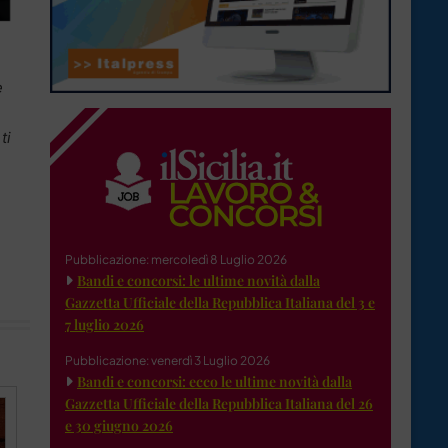
e
ti
Pubblicazione: mercoledì 8 Luglio 2026
Bandi e concorsi: le ultime novità dalla
Gazzetta Ufficiale della Repubblica Italiana del 3 e
7 luglio 2026
Pubblicazione: venerdì 3 Luglio 2026
Bandi e concorsi: ecco le ultime novità dalla
Gazzetta Ufficiale della Repubblica Italiana del 26
e 30 giugno 2026