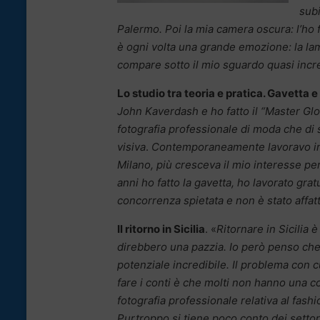
subi
Palermo. Poi la mia camera oscura: l’ho 
è ogni volta una grande emozione: la la
compare sotto il mio sguardo quasi incr
Lo studio tra teoria e pratica. Gavetta e 
John Kaverdash e ho fatto il “Master Glo
fotografia professionale di moda che di
visiva
.
Contemporaneamente lavoravo in u
Milano, più cresceva il mio interesse per 
anni ho fatto la gavetta, ho lavorato grat
concorrenza spietata e non è stato affatt
Il ritorno in Sicilia
. «
Ritornare in Sicilia è
direbbero una pazzia. Io però penso che
potenziale incredibile. Il problema con 
fare i conti è che molti non hanno una c
fotografia professionale relativa al fashi
Purtroppo si tiene poco conto dei settor