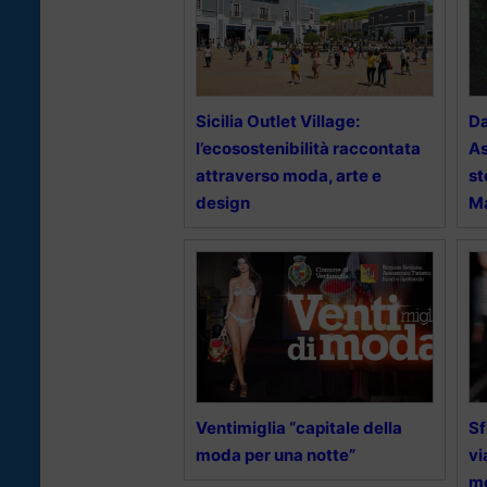
Sicilia Outlet Village:
Da
l’ecosostenibilità raccontata
As
attraverso moda, arte e
st
design
M
Ventimiglia “capitale della
Sf
moda per una notte”
vi
mo