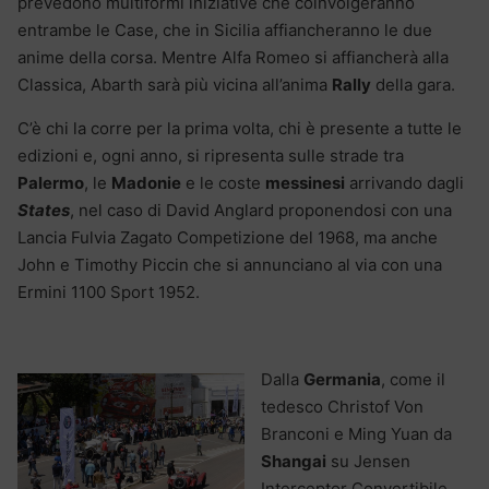
prevedono multiformi iniziative che coinvolgeranno
entrambe le Case, che in Sicilia affiancheranno le due
anime della corsa. Mentre Alfa Romeo si affiancherà alla
Classica, Abarth sarà più vicina all’anima
Rally
della gara.
C’è chi la corre per la prima volta, chi è presente a tutte le
edizioni e, ogni anno, si ripresenta sulle strade tra
Palermo
, le
Madonie
e le coste
messinesi
arrivando dagli
States
, nel caso di David Anglard proponendosi con una
Lancia Fulvia Zagato Competizione del 1968, ma anche
John e Timothy Piccin che si annunciano al via con una
Ermini 1100 Sport 1952.
Dalla
Germania
, come il
tedesco Christof Von
Branconi e Ming Yuan da
Shangai
su Jensen
Interceptor Convertibile