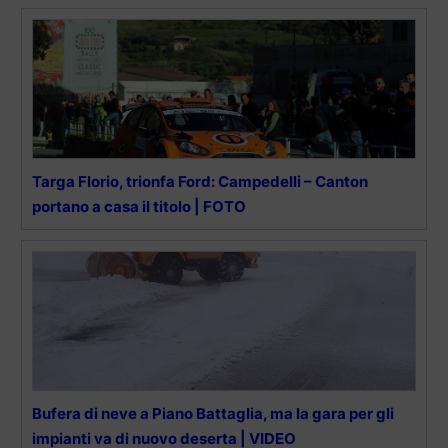
Targa Florio, trionfa Ford: Campedelli – Canton
portano a casa il titolo | FOTO
Bufera di neve a Piano Battaglia, ma la gara per gli
impianti va di nuovo deserta | VIDEO