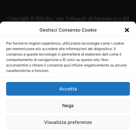
Copyright © ilSicilia | aut. Tribunale di Palermo n.11 del
29/09/2015
Gestisci Consenso Cookie
Editore: Mercurio Comunicazione Soc. Coop. A.R.L.
Per fornire le migliori esperienze, utilizziamo tecnologie come i cookie
per memorizzare e/o accedere alle informazioni del dispositivo. Il
Direttore Editoriale: Maurizio Scaglione
consenso a queste tecnologie ci permetterà di elaborare dati come il
comportamento di navigazione o ID unici su questo sito. Non
Direttore Responsabile: Maria Calabrese
acconsentire o ritirare il consenso può influire negativamente su alcune
caratteristiche e funzioni.
p.zza Sant’Oliva, 9 – 90141 – Palermo – 091335557
P.IVA: 06334930820
Accetta
Mercurio Comunicazione Società Cooperativa a r.l. è
iscritta al Registro degli Operatori di Comunicazione al
Nega
numero 26988
Visualizza preferenze
Sito gestito da
La Digitale srl
–
info@ladigitale.it