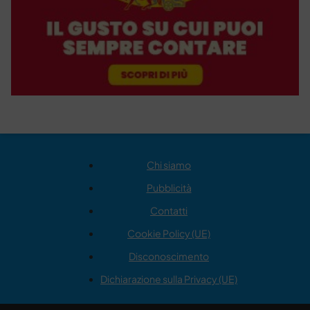
Chi siamo
Pubblicità
Contatti
Cookie Policy (UE)
Disconoscimento
Dichiarazione sulla Privacy (UE)