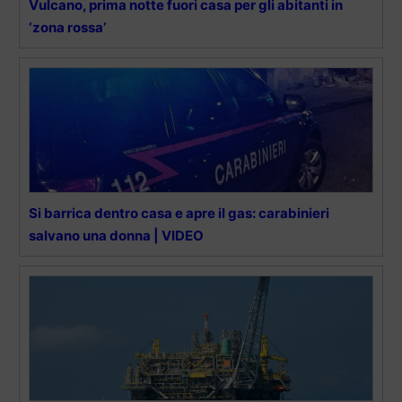
Vulcano, prima notte fuori casa per gli abitanti in
‘zona rossa’
Si barrica dentro casa e apre il gas: carabinieri
salvano una donna | VIDEO