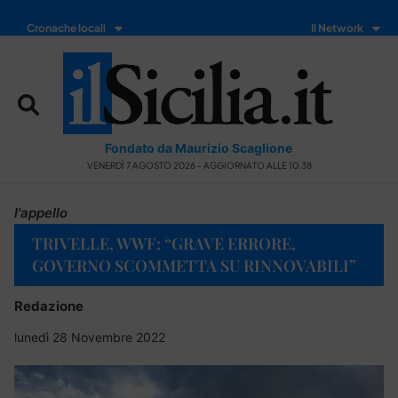
Cronache locali
Il Network
Fondato da Maurizio Scaglione
VENERDÌ 7 AGOSTO 2026 - AGGIORNATO ALLE 10:38
l'appello
TRIVELLE, WWF: “GRAVE ERRORE,
GOVERNO SCOMMETTA SU RINNOVABILI”
Redazione
lunedì 28 Novembre 2022