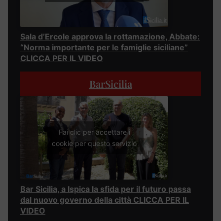
Sala d’Ercole approva la rottamazione, Abbate:
“Norma importante per le famiglie siciliane”
CLICCA PER IL VIDEO
BarSicilia
Fai clic per accettare i
cookie per questo servizio
Bar Sicilia, a Ispica la sfida per il futuro passa
dal nuovo governo della città CLICCA PER IL
VIDEO