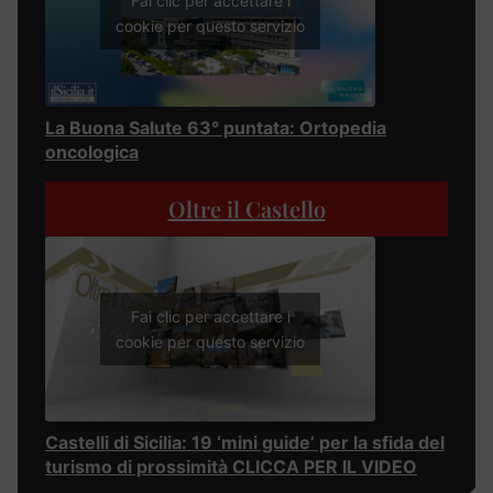
Fai clic per accettare i
cookie per questo servizio
La Buona Salute 63° puntata: Ortopedia
oncologica
Oltre il Castello
Fai clic per accettare i
cookie per questo servizio
Castelli di Sicilia: 19 ‘mini guide’ per la sfida del
turismo di prossimità CLICCA PER IL VIDEO