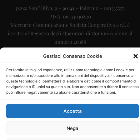
p.zza Sant’Oliva, 9 – 90141 – Palermo – 091335557
P.IVA: 06334930820
Mercurio Comunicazione Società Cooperativa a r.l. è
iscritta al Registro degli Operatori di Comunicazione al
numero 26988
Sito gestito da
La Digitale srl
–
info@ladigitale.it
Gestisci Consenso Cookie
Per fornire le migliori esperienze, utilizziamo tecnologie come i cookie per
memorizzare e/o accedere alle informazioni del dispositivo. Il consenso a
queste tecnologie ci permetterà di elaborare dati come il comportamento di
navigazione o ID unici su questo sito. Non acconsentire o ritirare il consenso
può influire negativamente su alcune caratteristiche e funzioni.
Accetta
Nega