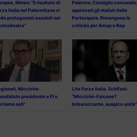
ropee, Mineo: “Il risultato di
Palermo. Consiglio comunale
rza Italia nel Palermitano ci
approvati gli statuti delle
de protagonisti assoluti nel
Partecipate. Rimangono le
ntrodestra”
criticità per Amap e Rap
gionali, Miccichè:
Lite Forza Italia, Schifani:
andidato presidente a FI o
“Miccichè-Falcone?
rriamo soli”
Imbarazzante, auspico unità”