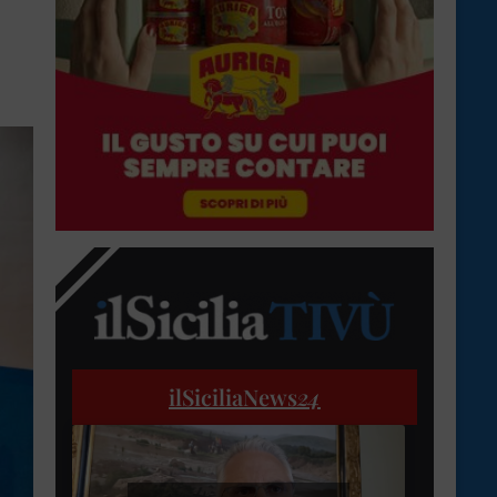
ilSiciliaNews
24