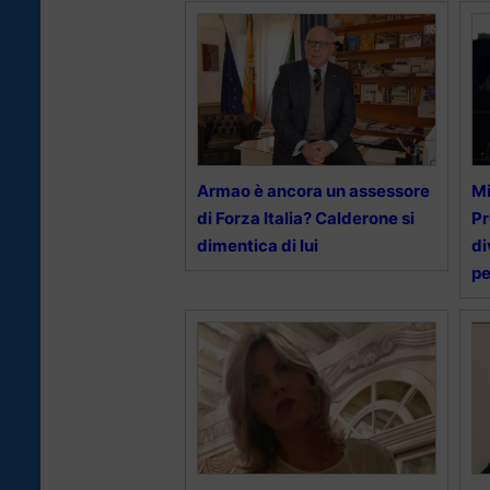
Armao è ancora un assessore
Mi
di Forza Italia? Calderone si
Pr
dimentica di lui
di
pe