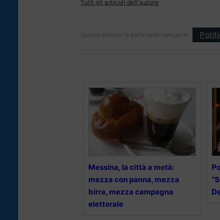
Tutti gli articoli dell'autore
Polit
Questo articolo fa parte delle categorie:
Messina, la città a metà:
Po
mezza con panna, mezza
“S
birra, mezza campagna
De
elettorale