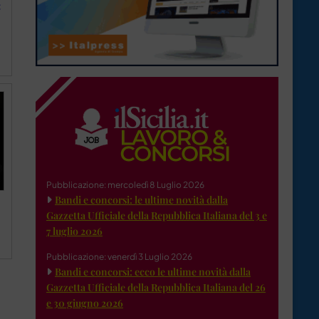
:
Pubblicazione: mercoledì 8 Luglio 2026
Bandi e concorsi: le ultime novità dalla
Gazzetta Ufficiale della Repubblica Italiana del 3 e
7 luglio 2026
Pubblicazione: venerdì 3 Luglio 2026
Bandi e concorsi: ecco le ultime novità dalla
Gazzetta Ufficiale della Repubblica Italiana del 26
e 30 giugno 2026