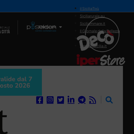
il SiciliaTivù
Siciliarurale.eu
Siciliammare.it
Il Network
Il Giornale della Bellezza
Siciliamedica.it
Sanitainsicilia.it