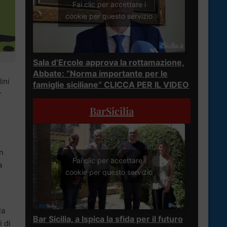
Fai clic per accettare i
cookie per questo servizio
Sala d’Ercole approva la rottamazione,
Abbate: “Norma importante per le
ini
famiglie siciliane” CLICCA PER IL VIDEO
r
a
BarSicilia
in
Fai clic per accettare i
a
cookie per questo servizio
la
Bar Sicilia, a Ispica la sfida per il futuro
i di