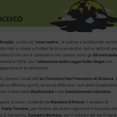
iraglia
, ucciso da “
cosa nostra
“, al sudore e la fatica dei contad
ormati in oliveti e frutteti fertili e produttivi, tolti ai latifondi pe
 della Sicilia che è cambiata e che cambia: sono gli
80 anni dell
 novembre 1944, con l’
attuazione della Legge Gullo-Segni
che
appartenenti ai latifondisti.
 presso i locali dell’
ex Convento San Francesco di Sciacca
, 
to si affronta, quindi, la nuova sfida che i soci della Cooperativ
che il tema della
Biodiversità
e del
Cambiamento climatico
.
ngono ai lavori, moderati da
Massimo D’Antoni
: il sindaco di
,
Fabio Termine
; per l’ordine dei dottori agronomi e forestali del
ia di Agrigento,
Calogero Barbera
; per il collegio dei periti agrar