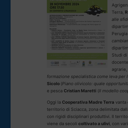
Agrigen
Terra,
R
alle sfi
dipartim
Perugia 
cambiam
dipartim
Studi di
docente
agrarie,
formazione specialistica come leva per lo
Sicolo
(
Piano olivicolo: quale opportunit
e pesca
Cristian Maretti
(
Il modello coo
Oggi la
Cooperativa Madre Terra
vanta 
territorio di Sciacca, zona delimitata dal
con rigidi disciplinari produttivi. Il terr
viene da secoli
coltivato a ulivi
, con va