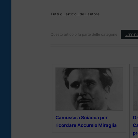
Tutti gli articoli dell'autore
Cron
Questo articolo fa parte delle categorie:
Camusso a Sciacca per
Os
ricordare Accursio Miraglia
Ca
pr