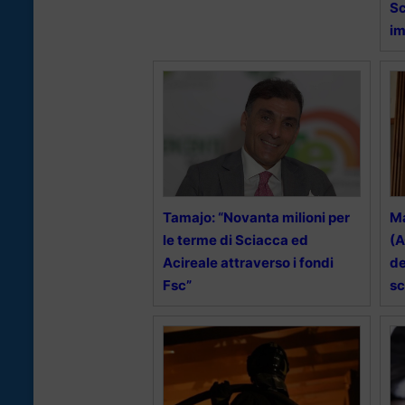
Sc
i
Tamajo: “Novanta milioni per
Ma
le terme di Sciacca ed
(A
Acireale attraverso i fondi
de
Fsc”
sc