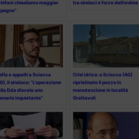
hifani chiediamo maggior
tra sindaci e forze dell’ordine
mpegno”
fia e appalti a Sciacca
Crisi idrica: a Sciacca (AG)
G), il sindaco: “L’operazione
ripristinato il pozzo in
lla Dda disvela uno
manutenzione in località
enario inquietante”
Grattavoli