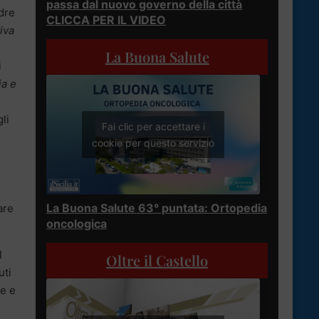
passa dal nuovo governo della città
adre
CLICCA PER IL VIDEO
iva
La Buona Salute
i
ia e
li
Fai clic per accettare i
cookie per questo servizio
La Buona Salute 63° puntata: Ortopedia
are
oncologica
l
Oltre il Castello
uti
ne e