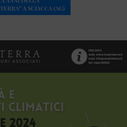
TA ANNI DELLA
ERRA” A SCIACCA (AG)