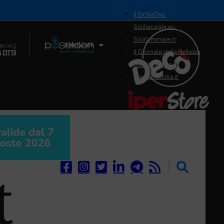
il SiciliaTivù
Siciliarurale.eu
Siciliammare.it
Il Network
Il Giornale della Bellezza
Siciliamedica.it
Sanitainsicilia.it