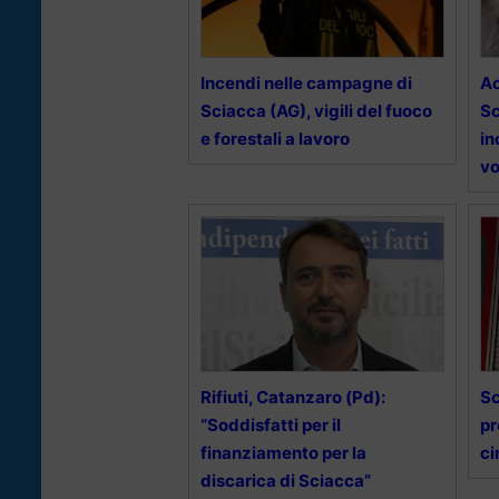
Incendi nelle campagne di
Ac
Sciacca (AG), vigili del fuoco
Sc
e forestali a lavoro
in
vo
Rifiuti, Catanzaro (Pd):
Sc
“Soddisfatti per il
pr
finanziamento per la
ci
discarica di Sciacca”