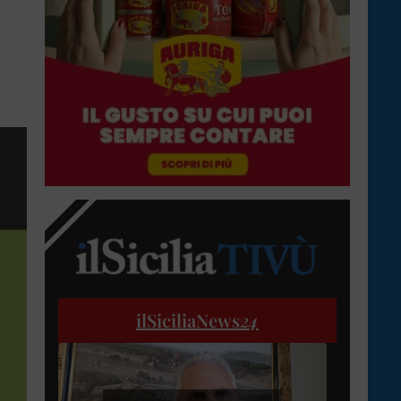
ilSiciliaNews
24