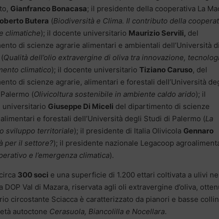
to,
Gianfranco Bonacasa
; il presidente della cooperativa La M
oberto Butera
(
Biodiversità e Clima. Il contributo della cooperat
de climatiche
); il docente universitario
Maurizio Servili,
del
ento di scienze agrarie alimentari e ambientali dell’Università d
(
Qualità dell’olio extravergine di oliva tra innovazione, tecnolog
ento climatico
); il docente universitario
Tiziano Caruso
, del
ento di scienze agrarie, alimentari e forestali dell’Università deg
 Palermo (
Olivicoltura sostenibile in ambiente caldo arido
); il
 universitario
Giuseppe Di Miceli
del dipartimento di scienze
 alimentari e forestali dell’Università degli Studi di Palermo (
La
 sviluppo territoriale
); il presidente di Italia Olivicola
Gennaro
à per il settore?
); il presidente nazionale Legacoop agroaliment
perativo e l’emergenza climatica
).
circa
300 soci
e una superficie di 1.200 ettari coltivata a ulivi ne
la DOP Val di Mazara, riservata agli oli extravergine d’oliva, otten
itorio circostante Sciacca è caratterizzato da pianori e basse colli
rietà autoctone
Cerasuola, Biancolilla e Nocellara
.