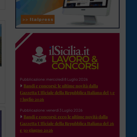
Pubblicazione: mercoledì 8 Luglio 2026
Bandi e concorsi: le ultime novità dalla
Gazzetta Ufficiale della Repubblica Italiana del 3 e
7 luglio 2026
Pubblicazione: venerdì 3 Luglio 2026
Bandi e concorsi: ecco le ultime novità dalla
Gazzetta Ufficiale della Repubblica Italiana del 26
e 30 giugno 2026