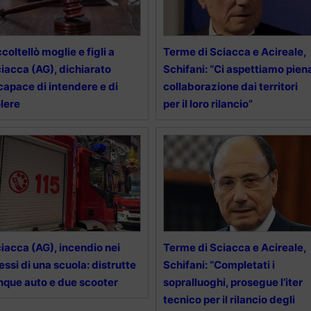
coltellò moglie e figli a
Terme di Sciacca e Acireale,
iacca (AG), dichiarato
Schifani: “Ci aspettiamo pien
capace di intendere e di
collaborazione dai territori
lere
per il loro rilancio”
iacca (AG), incendio nei
Terme di Sciacca e Acireale,
essi di una scuola: distrutte
Schifani: “Completati i
nque auto e due scooter
sopralluoghi, prosegue l’iter
tecnico per il rilancio degli