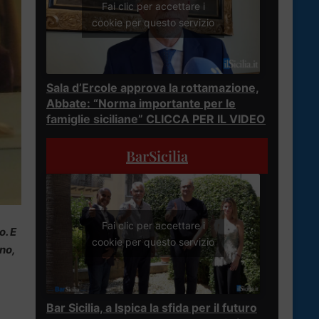
Fai clic per accettare i
cookie per questo servizio
Sala d’Ercole approva la rottamazione,
Abbate: “Norma importante per le
famiglie siciliane” CLICCA PER IL VIDEO
BarSicilia
Fai clic per accettare i
o. E
cookie per questo servizio
ano,
Bar Sicilia, a Ispica la sfida per il futuro