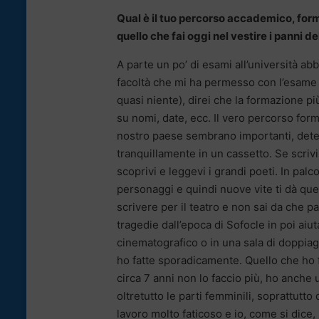
Qual è il tuo percorso accademico, forma
quello che fai oggi nel vestire i panni del
A parte un po’ di esami all’università ab
facoltà che mi ha permesso con l’esame d
quasi niente), direi che la formazione pi
su nomi, date, ecc. Il vero percorso format
nostro paese sembrano importanti, deter
tranquillamente in un cassetto. Se scrivi
scoprivi e leggevi i grandi poeti. In palc
personaggi e quindi nuove vite ti dà que
scrivere per il teatro e non sai da che 
tragedie dall’epoca di Sofocle in poi ai
cinematografico o in una sala di doppiagg
ho fatte sporadicamente. Quello che ho f
circa 7 anni non lo faccio più, ho anche
oltretutto le parti femminili, soprattut
lavoro molto faticoso e io, come si dice, 