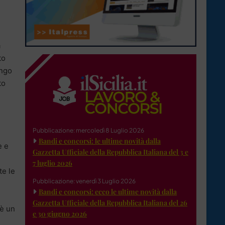
a
to
ungo
to
Pubblicazione: mercoledì 8 Luglio 2026
Bandi e concorsi: le ultime novità dalla
e e
Gazzetta Ufficiale della Repubblica Italiana del 3 e
7 luglio 2026
te le
Pubblicazione: venerdì 3 Luglio 2026
Bandi e concorsi: ecco le ultime novità dalla
Gazzetta Ufficiale della Repubblica Italiana del 26
 è un
e 30 giugno 2026