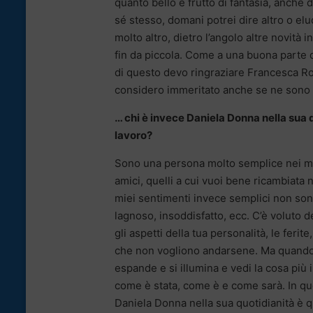
quanto bello è frutto di fantasia, anche
sé stesso, domani potrei dire altro o elud
molto altro, dietro l’angolo altre novità
fin da piccola. Come a una buona parte d
di questo devo ringraziare Francesca R
considero immeritato anche se ne sono m
… chi è invece Daniela Donna nella sua qu
lavoro?
Sono una persona molto semplice nei modi
amici, quelli a cui vuoi bene ricambiata 
miei sentimenti invece semplici non son
lagnoso, insoddisfatto, ecc. C’è voluto d
gli aspetti della tua personalità, le ferite
che non vogliono andarsene. Ma quando ci
espande e si illumina e vedi la cosa più 
come è stata, come è e come sarà. In qu
Daniela Donna nella sua quotidianità è q