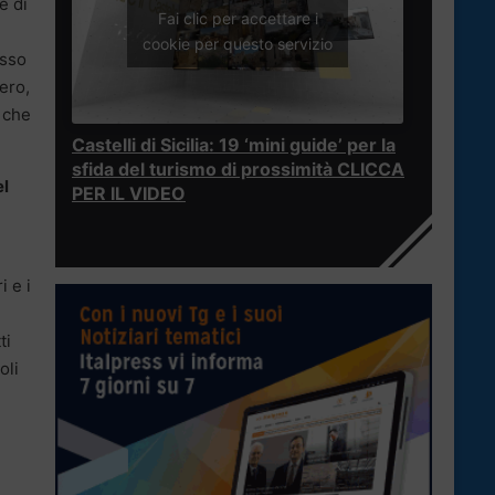
e di
Fai clic per accettare i
cookie per questo servizio
esso
ero,
 che
Castelli di Sicilia: 19 ‘mini guide’ per la
sfida del turismo di prossimità CLICCA
el
PER IL VIDEO
i e i
ti
oli