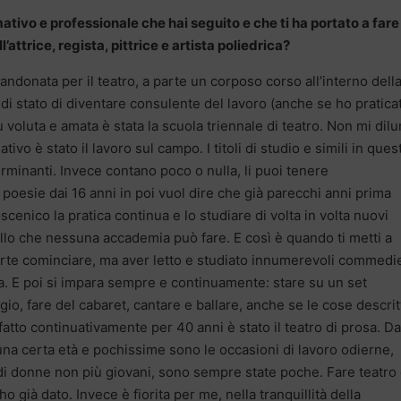
tivo e professionale che hai seguito e che ti ha portato a fare
l’attrice, regista, pittrice e artista poliedrica?
bandonata per il teatro, a parte un corposo corso all’interno dell
i stato di diventare consulente del lavoro (anche se ho pratica
ù voluta e amata è stata la scuola triennale di teatro. Non mi dil
ivo è stato il lavoro sul campo. I titoli di studio e simili in ques
minanti. Invece contano poco o nulla, li puoi tenere
 poesie dai 16 anni in poi vuol dire che già parecchi anni prima
oscenico la pratica continua e lo studiare di volta in volta nuovi
llo che nessuna accademia può fare. E così è quando ti metti a
parte cominciare, ma aver letto e studiato innumerevoli commedi
uta. E poi si impara sempre e continuamente: stare su un set
io, fare del cabaret, cantare e ballare, anche se le cose descrit
atto continuativamente per 40 anni è stato il teatro di prosa. Da
 una certa età e pochissime sono le occasioni di lavoro odierne,
to di donne non più giovani, sono sempre state poche. Fare teatro
ho già dato. Invece è fiorita per me, nella tranquillità della