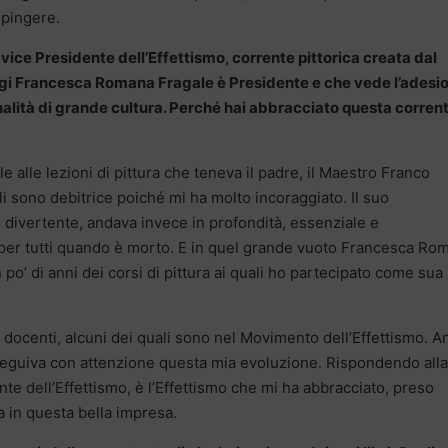
ipingere.
 vice Presidente dell’Effettismo, corrente pittorica creata dal
ggi Francesca Romana Fragale è Presidente e che vede l’adesi
sonalità di grande cultura. Perché hai abbracciato questa corren
lle lezioni di pittura che teneva il padre, il Maestro Franco
li sono debitrice poiché mi ha molto incoraggiato. Il suo
ivertente, andava invece in profondità, essenziale e
 per tutti quando è morto. E in quel grande vuoto Francesca Ro
 po’ di anni dei corsi di pittura ai quali ho partecipato come sua
 docenti, alcuni dei quali sono nel Movimento dell’Effettismo. 
seguiva con attenzione questa mia evoluzione. Rispondendo alla
te dell’Effettismo, è l’Effettismo che mi ha abbracciato, preso
a in questa bella impresa.