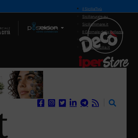
il SiciliaTivù
Siciliarurale.eu
Siciliammare.it
Il Network
Il Giornale della Bellezza
Siciliamedica.it
Sanitainsicilia.it