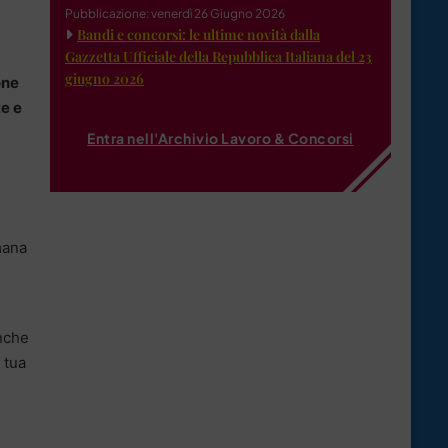
Pubblicazione: venerdì 26 Giugno 2026
Bandi e concorsi: le ultime novità dalla
Gazzetta Ufficiale della Repubblica Italiana del 23
giugno 2026
one
te e
Entra nell'Archivio Lavoro & Concorsi
mana
Anche
 tua