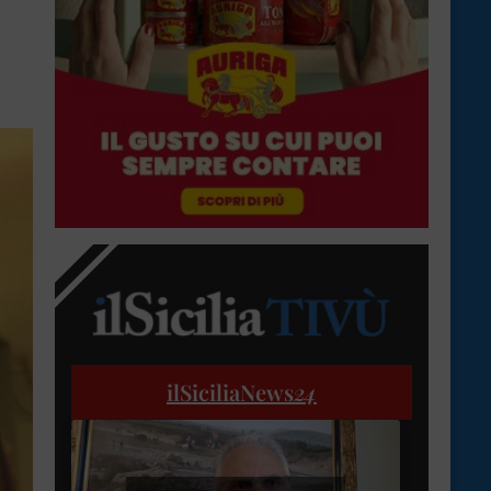
ilSiciliaNews
24