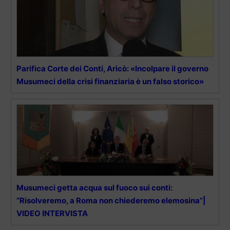
Parifica Corte dei Conti, Aricò: «Incolpare il governo
Musumeci della crisi finanziaria è un falso storico»
Musumeci getta acqua sul fuoco sui conti:
“Risolveremo, a Roma non chiederemo elemosina”|
VIDEO INTERVISTA