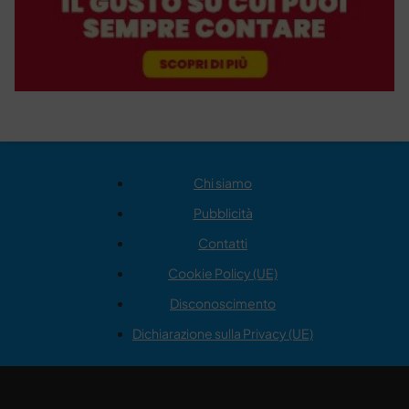
Chi siamo
Pubblicità
Contatti
Cookie Policy (UE)
Disconoscimento
Dichiarazione sulla Privacy (UE)