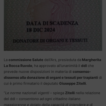
La
commissione Salute
dell’Ars, presieduta da
Margherita
La Rocca Ruvolo
, ha approvato all’unanimità il
ddl
che
prevede nuove disposizioni in materia di
consenso-
dissenso alla donazione di organi e tessuti per trapianti
di
cui è primo firmatario il deputato
Giuseppe Zitelli
.
“
Le norme nazionali vigenti
– spiega
Zitelli
nella relazione
del ddl – c
onsentono ad ogni cittadino italiano
maggiorenne e dotato della capacità di intendere e di