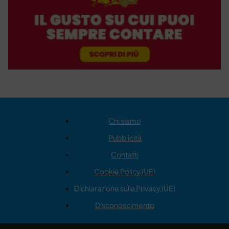
Chi siamo
Pubblicità
Contatti
Cookie Policy (UE)
Dichiarazione sulla Privacy (UE)
Disconoscimento