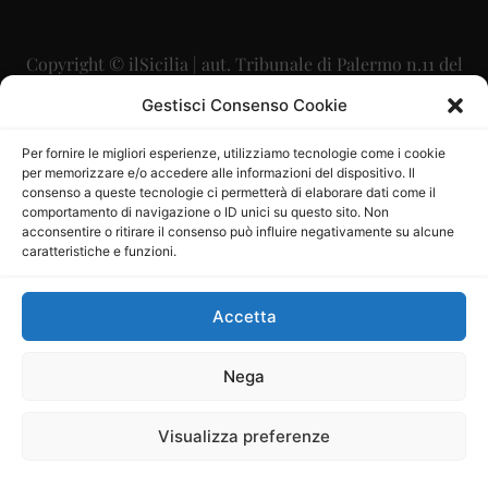
Copyright © ilSicilia | aut. Tribunale di Palermo n.11 del
29/09/2015
Gestisci Consenso Cookie
Editore: Mercurio Comunicazione Soc. Coop. A.R.L.
Per fornire le migliori esperienze, utilizziamo tecnologie come i cookie
per memorizzare e/o accedere alle informazioni del dispositivo. Il
Direttore Editoriale: Maurizio Scaglione
consenso a queste tecnologie ci permetterà di elaborare dati come il
comportamento di navigazione o ID unici su questo sito. Non
Direttore Responsabile: Maria Calabrese
acconsentire o ritirare il consenso può influire negativamente su alcune
caratteristiche e funzioni.
p.zza Sant’Oliva, 9 – 90141 – Palermo – 091335557
P.IVA: 06334930820
Accetta
Mercurio Comunicazione Società Cooperativa a r.l. è
iscritta al Registro degli Operatori di Comunicazione al
Nega
numero 26988
Visualizza preferenze
Sito gestito da
La Digitale srl
–
info@ladigitale.it