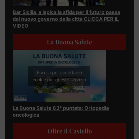
Bar Sicilia, a Ispica la sfida per il futuro passa
dal nuovo governo della città CLICCA PER IL
VIDEO
La Buona Salute
Fai clic per accettare i
cookie per questo servizio
La Buona Salute 63° puntata: Ortopedia
oncologica
Oltre il Castello