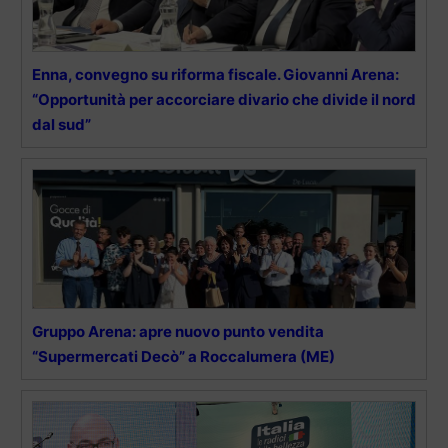
Enna, convegno su riforma fiscale. Giovanni Arena:
“Opportunità per accorciare divario che divide il nord
dal sud”
Gruppo Arena: apre nuovo punto vendita
“Supermercati Decò” a Roccalumera (ME)