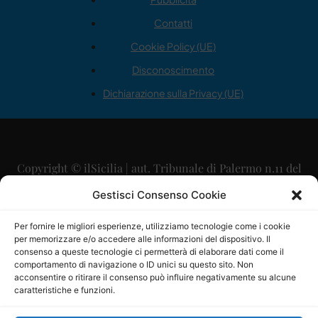
Contatti
Cookie Policy (UE)
Disconoscimento
Dichiarazione sulla Privacy (UE)
Copyright © ilSicilia | aut. Tribunale di Palermo n.11 del
29/09/2015
Gestisci Consenso Cookie
Editore: Mercurio Comunicazione Soc. Coop. A.R.L.
Per fornire le migliori esperienze, utilizziamo tecnologie come i cookie
per memorizzare e/o accedere alle informazioni del dispositivo. Il
Direttore Editoriale: Maurizio Scaglione
consenso a queste tecnologie ci permetterà di elaborare dati come il
comportamento di navigazione o ID unici su questo sito. Non
Direttore Responsabile: Maria Calabrese
acconsentire o ritirare il consenso può influire negativamente su alcune
caratteristiche e funzioni.
p.zza Sant’Oliva, 9 – 90141 – Palermo – 091335557