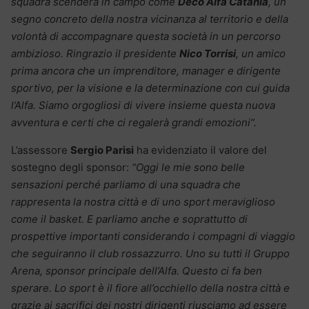
squadra scenderà in campo come
Decò Alfa Catania
, un
segno concreto della nostra vicinanza al territorio e della
volontà di accompagnare questa società in un percorso
ambizioso. Ringrazio il presidente
Nico Torrisi
, un amico
prima ancora che un imprenditore, manager e dirigente
sportivo, per la visione e la determinazione con cui guida
l’Alfa. Siamo orgogliosi di vivere insieme questa nuova
avventura e certi che ci regalerà grandi emozioni”.
L’assessore
Sergio Parisi
ha evidenziato il valore del
sostegno degli sponsor:
“Oggi le mie sono belle
sensazioni perché parliamo di una squadra che
rappresenta la nostra città e di uno sport meraviglioso
come il basket. E parliamo anche e soprattutto di
prospettive importanti considerando i compagni di viaggio
che seguiranno il club rossazzurro. Uno su tutti il Gruppo
Arena, sponsor principale dell’Alfa. Questo ci fa ben
sperare. Lo sport è il fiore all’occhiello della nostra città e
grazie ai sacrifici dei nostri dirigenti riusciamo ad essere