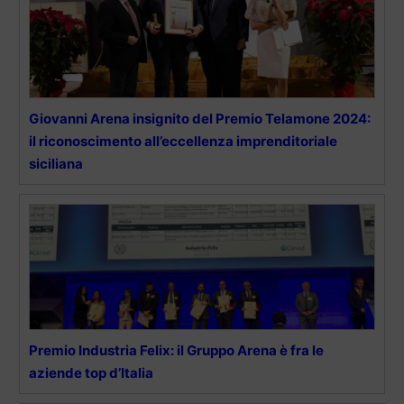
Giovanni Arena insignito del Premio Telamone 2024:
il riconoscimento all’eccellenza imprenditoriale
siciliana
Premio Industria Felix: il Gruppo Arena è fra le
aziende top d’Italia